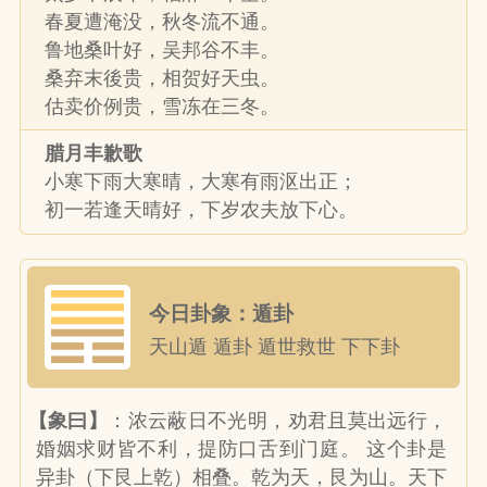
春夏遭淹没，秋冬流不通。
鲁地桑叶好，吴邦谷不丰。
桑弃末後贵，相贺好天虫。
估卖价例贵，雪冻在三冬。
腊月丰歉歌
小寒下雨大寒晴，大寒有雨沤出正；
初一若逢天晴好，下岁农夫放下心。
今日卦象：遁卦
天山遁 遁卦 遁世救世 下下卦
【象曰】
：浓云蔽日不光明，劝君且莫出远行，
婚姻求财皆不利，提防口舌到门庭。 这个卦是
异卦（下艮上乾）相叠。乾为天，艮为山。天下