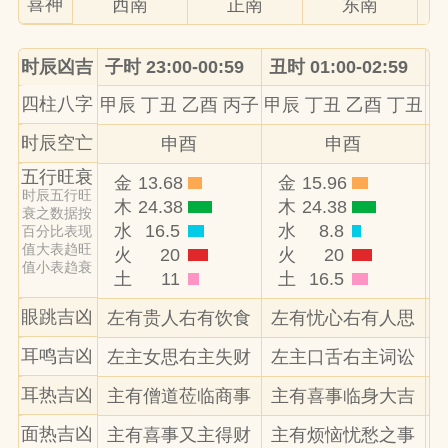
喜神
西南
正南
东南
时辰凶吉
子时 23:00-00:59
丑时 01:00-02:59
寅
四柱八字
甲辰 丁丑 乙酉 丙子
甲辰 丁丑 乙酉 丁丑
甲
时辰空亡
申酉
申酉
五行旺衰
金
13.68
金
15.96
时辰五行旺
木
24.38
木
24.38
衰之数据按
水
16.5
水
8.8
百分比表现
值大表趋旺
火
20
火
20
值小表趋衰
土
11
土
16.5
眼跳吉凶
左有贵人右有饮食
左有忧心右有人思
耳鸣吉凶
左主女思右主失财
左主口舌右主词讼
耳热吉凶
主有僧道莅临商事
主有喜事临身大吉
面热吉凶
主有喜事又主得财
主有烦恼忧愁之事