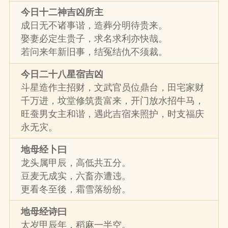
今日十二神吉凶所主
成日无不诸事谐，造葬分明待贵来。
娶妻必定生贵子，求名求利亦快哉。
若问来年新旧事，结冤结仇不须裁。
今日二十八星宿吉凶
斗星造作主招财，文武官员位鼎台，田宅家财
千万进，坟堂修筑贵富来，开门放水招牛马，
旺蚕男女主和谐，遇此吉宿来照护，时支福庆
永无灾。
地母经卜曰
龙头属甲辰，高低共五分。
豆麦无成实，六畜亦遭迍。
更看冬至後，霜雪落纷纷。
地母经诗曰
太岁甲辰年，稻麻一半空。