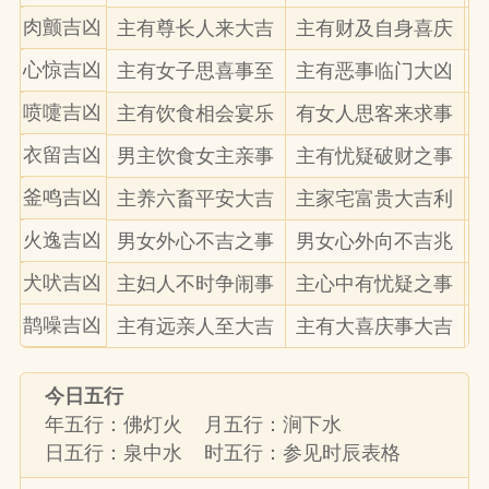
肉颤吉凶
主有尊长人来大吉
主有财及自身喜庆
心惊吉凶
主有女子思喜事至
主有恶事临门大凶
喷嚏吉凶
主有饮食相会宴乐
有女人思客来求事
衣留吉凶
男主饮食女主亲事
主有忧疑破财之事
釜鸣吉凶
主养六畜平安大吉
主家宅富贵大吉利
火逸吉凶
男女外心不吉之事
男女心外向不吉兆
犬吠吉凶
主妇人不时争闹事
主心中有忧疑之事
鹊噪吉凶
主有远亲人至大吉
主有大喜庆事大吉
今日五行
年五行：佛灯火 月五行：涧下水
日五行：泉中水 时五行：参见时辰表格