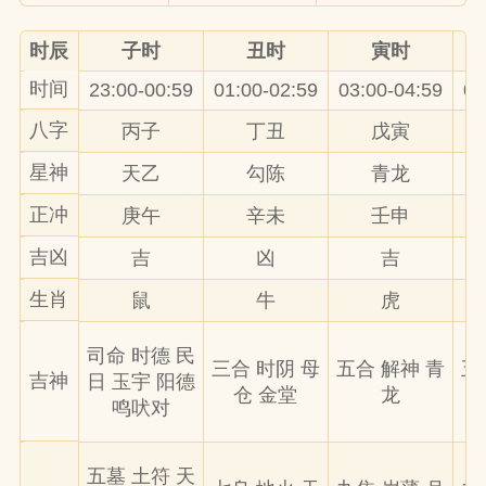
时辰
子时
丑时
寅时
时间
23:00-00:59
01:00-02:59
03:00-04:59
05
八字
丙子
丁丑
戊寅
星神
天乙
勾陈
青龙
正冲
庚午
辛未
壬申
吉凶
吉
凶
吉
生肖
鼠
牛
虎
司命 时德 民
三合 时阴 母
五合 解神 青
五
吉神
日 玉宇 阳德
仓 金堂
龙
鸣吠对
五墓 土符 天