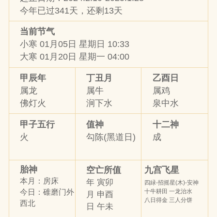
今年已过341天，还剩13天
当前节气
小寒 01月05日 星期日 10:33
大寒 01月20日 星期一 04:00
甲辰年
丁丑月
乙酉日
属龙
属牛
属鸡
佛灯火
涧下水
泉中水
甲子五行
值神
十二神
火
勾陈(黑道日)
成
胎神
九宫飞星
空亡所值
本月：房床
年 寅卯
四緑-招摇星(木)-安神
十牛耕田 一龙治水
今日：碓磨门外
月 申酉
八日得金 三人分饼
西北
日 午未