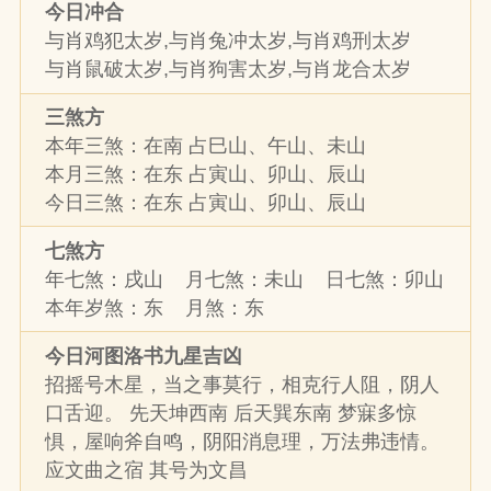
今日冲合
与肖鸡犯太岁,与肖兔冲太岁,与肖鸡刑太岁
与肖鼠破太岁,与肖狗害太岁,与肖龙合太岁
三煞方
本年三煞：在南 占巳山、午山、未山
本月三煞：在东 占寅山、卯山、辰山
今日三煞：在东 占寅山、卯山、辰山
七煞方
年七煞：戌山 月七煞：未山 日七煞：卯山
本年岁煞：东 月煞：东
今日河图洛书九星吉凶
招摇号木星，当之事莫行，相克行人阻，阴人
口舌迎。 先天坤西南 后天巽东南 梦寐多惊
惧，屋响斧自鸣，阴阳消息理，万法弗违情。
应文曲之宿 其号为文昌