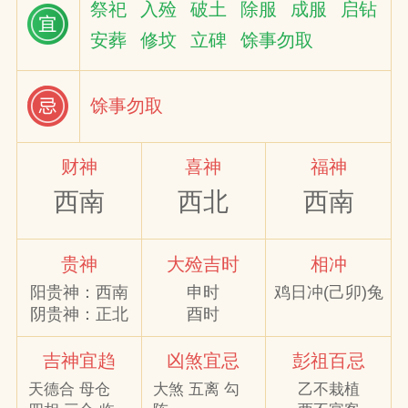
祭祀
入殓
破土
除服
成服
启钻
安葬
修坟
立碑
馀事勿取
网
馀事勿取
财神
喜神
福神
西南
西北
西南
贵神
大殓吉时
相冲
阳贵神：西南
申时
鸡日冲(己卯)兔
阴贵神：正北
酉时
吉神宜趋
凶煞宜忌
彭祖百忌
天德合 母仓
大煞 五离 勾
乙不栽植