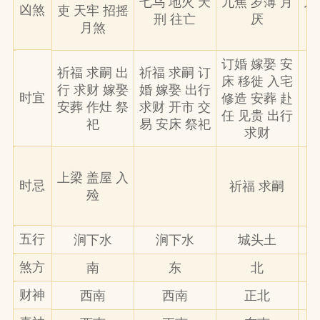
七乌 地火 天
九焦 岁薄 月
九
凶煞
吏 天牢 招摇
刑 往亡
厌
月煞
订婚 嫁娶 安
祈福 求嗣 出
祈福 求嗣 订
床 移徙 入宅
行 求财 嫁娶
婚 嫁娶 出行
时宜
修造 安葬 赴
安葬 作灶 祭
求财 开市 交
任 见贵 出行
祀
易 安床 祭祀
求财
上梁 盖屋 入
日
时忌
祈福 求嗣
殓
五行
涧下水
涧下水
城头土
煞方
南
东
北
财神
西南
西南
正北