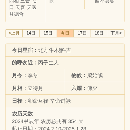
四相 三合 临
陈
酉不宴客
日 天喜 天医
月德合
<上月
14日
15日
今日
17日
18日
下月>
今日星宿：
北方斗木獬-吉
的呼勿近：
丙子生人
月令：
季冬
物候：
鳺始鴝
月相：
立待月
六耀：
佛灭
日禄：
卯命互禄 辛命进禄
农历天数
2024甲辰年 农历总共有 354 天
起止日期：2024.2.10-2025.1.28