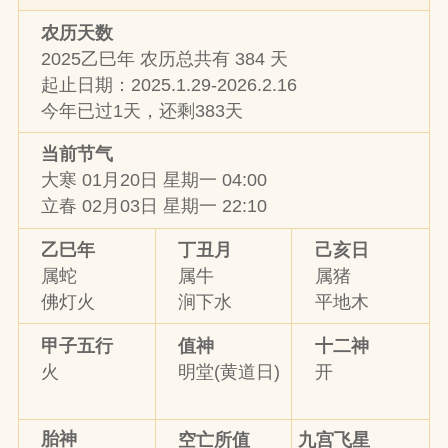
农历天数
2025乙巳年 农历总共有 384 天
起止日期：2025.1.29-2026.2.16
今年已过1天，还剩383天
当前节气
大寒 01月20日 星期一 04:00
立春 02月03日 星期一 22:10
乙巳年
丁丑月
己亥日
属蛇
属牛
属猪
佛灯火
涧下水
平地木
甲子五行
值神
十二神
火
明堂(黄道日)
开
胎神
九宫飞星
空亡所值