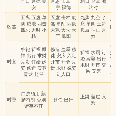
官日 月德 要
月恩 玉堂 玉
相日 金堂 鸣
阴
安
宇 福德
吠对
五离 五虚 单
五虚 击冲 劫
九焦 九空 了
七
阴 咸池 四击
煞 单阴 四废
戾 单阴 土符
凶煞
阴
四忌 大时 小
大耗 天火 天
孤辰 往亡 月
耗
牢 孤阳
煞
祈
祭祀 祈福 酬
修造 盖屋 移
祈福 求嗣 订
婚
神 出行 求财
徙 安床 入宅
婚 嫁娶 出行
求
时宜
见贵 订婚 嫁
开市 开仓 见
求财 开市 交
易
娶 修造 安葬
贵 求财 嫁娶
易 安床
入
青龙 赴任
进人口
白虎须用 麒
上梁 盖屋 入
时忌
麟符制 否则
赴任 出行
殓
诸事不宜