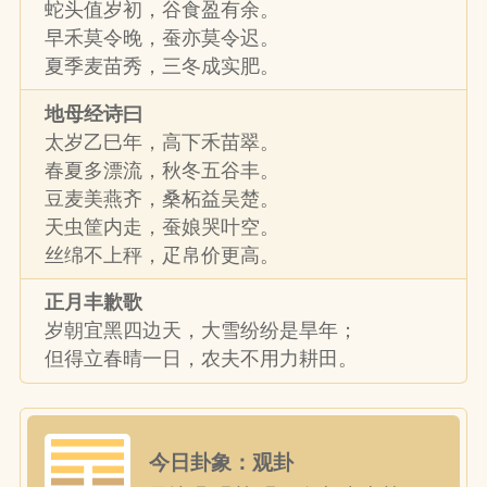
蛇头值岁初，谷食盈有余。
早禾莫令晚，蚕亦莫令迟。
夏季麦苗秀，三冬成实肥。
地母经诗曰
太岁乙巳年，高下禾苗翠。
春夏多漂流，秋冬五谷丰。
豆麦美燕齐，桑柘益吴楚。
天虫筐内走，蚕娘哭叶空。
丝绵不上秤，疋帛价更高。
正月丰歉歌
岁朝宜黑四边天，大雪纷纷是旱年；
但得立春晴一日，农夫不用力耕田。
今日卦象：观卦