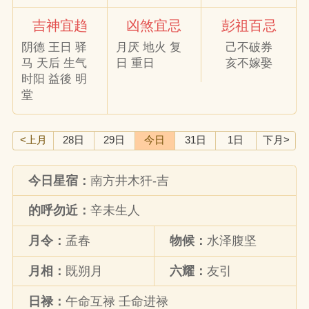
吉神宜趋
凶煞宜忌
彭祖百忌
阴德 王日 驿
月厌 地火 复
己不破券
马 天后 生气
日 重日
亥不嫁娶
时阳 益後 明
堂
<上月
28日
29日
今日
31日
1日
下月>
今日星宿：
南方井木犴-吉
的呼勿近：
辛未生人
月令：
孟春
物候：
水泽腹坚
月相：
既朔月
六耀：
友引
日禄：
午命互禄 壬命进禄