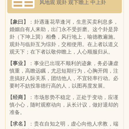
风地观 观卦 观下瞻上 中上卦
【象曰】
：卦遇蓬花旱逢河，生意买卖利息多，
婚姻自有人来助，出门永不受折磨。这个卦是异
卦（下坤上巽）相叠，风行地上，喻德教遍施。
观卦与临卦互为综卦，交相使用。在上者以道义
观天下；在下者以敬仰瞻上，人心顺服归从。
【事业】
：事业已出现不顺利的迹象，务必谦虚
慎重，高瞻远瞩，尤忌短期行为，心胸开阔，注
意搞好人际关系，团结他人，不宜轻率行动。必
要时不妨投靠德行高的人，以图再度发展。
【经商】
：市场形势不稳定，正处于变动，应谨
慎小心，随时观察动向，从长计议，做好退却的
准备。
【求名】
：贵在自知之明，虚心向他人求教，端