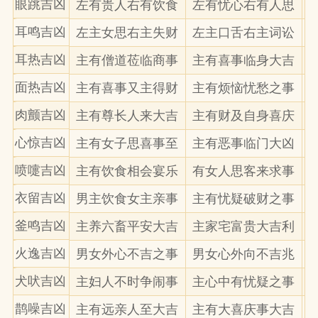
眼跳吉凶
左有贵人右有饮食
左有忧心右有人思
耳鸣吉凶
左主女思右主失财
左主口舌右主词讼
耳热吉凶
主有僧道莅临商事
主有喜事临身大吉
面热吉凶
主有喜事又主得财
主有烦恼忧愁之事
肉颤吉凶
主有尊长人来大吉
主有财及自身喜庆
心惊吉凶
主有女子思喜事至
主有恶事临门大凶
喷嚏吉凶
主有饮食相会宴乐
有女人思客来求事
衣留吉凶
男主饮食女主亲事
主有忧疑破财之事
釜鸣吉凶
主养六畜平安大吉
主家宅富贵大吉利
火逸吉凶
男女外心不吉之事
男女心外向不吉兆
犬吠吉凶
主妇人不时争闹事
主心中有忧疑之事
鹊噪吉凶
主有远亲人至大吉
主有大喜庆事大吉