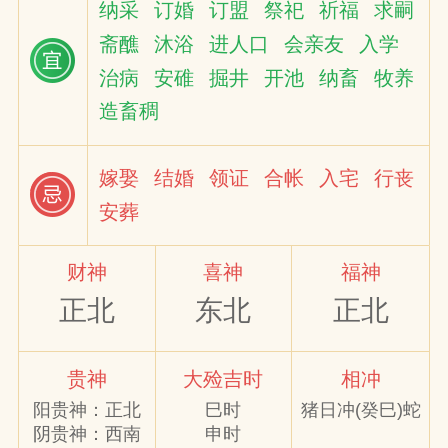
纳采
订婚
订盟
祭祀
祈福
求嗣
斋醮
沐浴
进人口
会亲友
入学
网
治病
安碓
掘井
开池
纳畜
牧养
造畜稠
嫁娶
结婚
领证
合帐
入宅
行丧
安葬
财神
喜神
福神
正北
东北
正北
贵神
大殓吉时
相冲
阳贵神：正北
巳时
猪日冲(癸巳)蛇
阴贵神：西南
申时