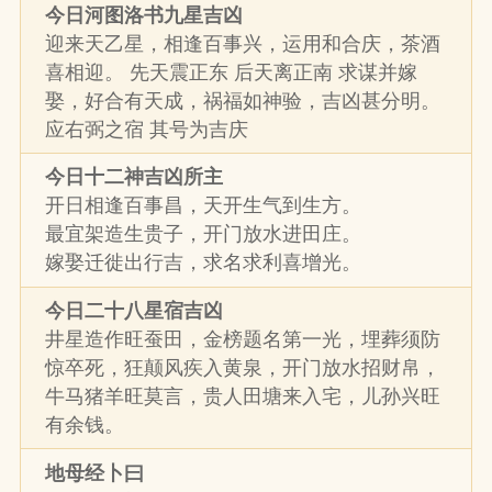
今日河图洛书九星吉凶
迎来天乙星，相逢百事兴，运用和合庆，茶酒
喜相迎。 先天震正东 后天离正南 求谋并嫁
娶，好合有天成，祸福如神验，吉凶甚分明。
应右弼之宿 其号为吉庆
今日十二神吉凶所主
开日相逢百事昌，天开生气到生方。
最宜架造生贵子，开门放水进田庄。
嫁娶迁徙出行吉，求名求利喜增光。
今日二十八星宿吉凶
井星造作旺蚕田，金榜题名第一光，埋葬须防
惊卒死，狂颠风疾入黄泉，开门放水招财帛，
牛马猪羊旺莫言，贵人田塘来入宅，儿孙兴旺
有余钱。
地母经卜曰