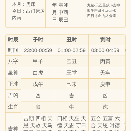
本月：房床
年 寅卯
九紫-天乙星(火)-吉神
四牛耕田 七龙治水
今日：占门床房
月 申酉
四日得金 九人分饼
内南
日 辰巳
时辰
子时
丑时
寅时
时间
23:00-00:59
01:00-02:59
03:00-04:59
05
八字
甲子
乙丑
丙寅
星神
白虎
玉堂
天牢
正冲
戊午
己未
庚申
吉凶
凶
吉
凶
生肖
鼠
牛
虎
吉期 四相 天
四相 天巫 天
五合 五富 六
三
恩 天赦 天马
德 天恩 守日
合 天恩 时德
吉神
恩