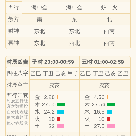
五行
海中金
海中金
炉中火
煞方
南
东
北
财神
东北
东北
西南
喜神
东北
西北
西南
时辰凶吉
子时 23:00-00:59
丑时 01:00-02:59
寅
四柱八字
乙巳 丁丑 己亥 甲子
乙巳 丁丑 己亥 乙丑
乙
时辰空亡
戌亥
戌亥
五行旺衰
金
2.28
金
4.56
时辰五行旺
木
27.56
木
27.56
衰之数据按
水
24.2
水
16.5
百分比表现
值大表趋旺
火
10
火
10
值小表趋衰
土
22
土
27.5