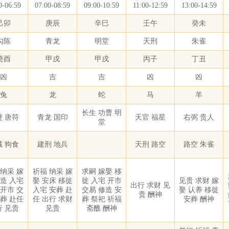
0-06:59
07:00-08:59
09:00-10:59
11:00-12:59
13:00-14:59
己卯
庚辰
辛巳
壬午
癸未
勾陈
青龙
明堂
天刑
朱雀
癸酉
甲戌
甲戌
丙子
丁丑
凶
吉
吉
凶
凶
兔
龙
蛇
马
羊
长生 功曹 明
进 唐符
青龙 国印
天官 福星
右弼 贵人
堂
贼 狗食
建刑 地兵
天刑 路空
路空 朱雀
 纳采 嫁
祈福 纳采 嫁
求嗣 嫁娶 移
修造 入宅
娶 安床 移徙
徙 入宅 开市
见贵 求财 嫁
出行 求财 见
 开市 交
入宅 安葬 赴
交易 修造 安
娶 认养 移徙
贵 酬神
安葬 赴任
任 出行 求财
葬 祭祀 祈福
安葬 酬神
行 见贵
见贵
斋醮 酬神