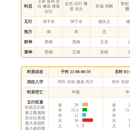
上梁 盖屋 赴
赴任 出行 修
祭祀
时忌
任 修造 移徙
祈福 求嗣
造 动土
醮
出行
五行
涧下水
涧下水
城头土
城
煞方
南
东
北
财神
西南
西南
正北
喜神
西南
正南
东南
时辰凶吉
子时 23:00-00:59
丑时 01:0
四柱八字
丙午 辛卯 庚辰 丙子
丙午 辛卯
时辰空亡
申酉
申
五行旺衰
金
20
金
时辰五行旺
木
15.6
木
15
衰之数据按
水
12
水
百分比表现
火
36
火
值大表趋旺
土
5
土
值小表趋衰