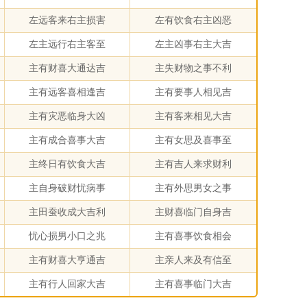
左远客来右主损害
左有饮食右主凶恶
左主远行右主客至
左主凶事右主大吉
主有财喜大通达吉
主失财物之事不利
主有远客喜相逢吉
主有要事人相见吉
主有灾恶临身大凶
主有客来相见大吉
主有成合喜事大吉
主有女思及喜事至
主终日有饮食大吉
主有吉人来求财利
主自身破财忧病事
主有外思男女之事
主田蚕收成大吉利
主财喜临门自身吉
忧心损男小口之兆
主有喜事饮食相会
主有财喜大亨通吉
主亲人来及有信至
主有行人回家大吉
主有喜事临门大吉