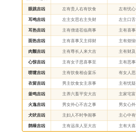
眼跳吉凶
左有贵人右有饮食
左有忧心
耳鸣吉凶
左主女思右主失财
左主口舌
耳热吉凶
主有僧道莅临商事
主有喜事
面热吉凶
主有喜事又主得财
主有烦恼
肉颤吉凶
主有尊长人来大吉
主有财及
心惊吉凶
主有女子思喜事至
主有恶事
喷嚏吉凶
主有饮食相会宴乐
有女人思
衣留吉凶
男主饮食女主亲事
主有忧疑
釜鸣吉凶
主养六畜平安大吉
主家宅富
火逸吉凶
男女外心不吉之事
男女心外
犬吠吉凶
主妇人不时争闹事
主心中有
鹊噪吉凶
主有远亲人至大吉
主有大喜