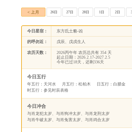
< 上月
26日
27日
28日
1日
2日
今日星宿：
东方氐土貉-凶
的呼勿近：
戊辰、戊戌生人
农历天数：
2026丙午年 农历总共有 354 天
起止日期：2026.2.17-2027.2.5
今年已过18天，还剩336天
今日五行
年五行：天河水 月五行：松柏木 日五行：白腊金
时五行：参见时辰表格
今日冲合
与肖龙犯太岁、与肖狗冲太岁、与肖龙刑太岁
与肖牛破太岁、与肖兔害太岁、与肖鸡合太岁