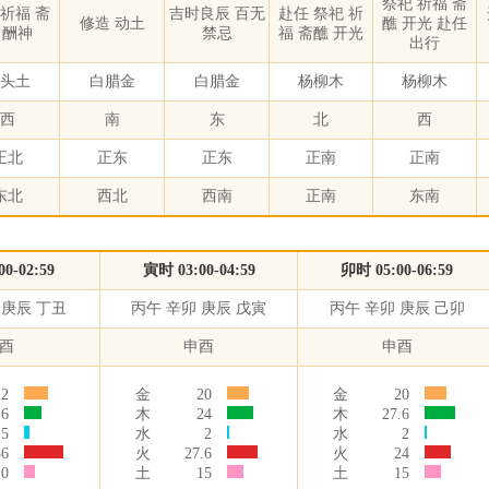
祭祀 祈福 斋
 祈福 斋
吉时良辰 百无
赴任 祭祀 祈
修造 动土
醮 开光 赴任
 酬神
禁忌
福 斋醮 开光
出行
头土
白腊金
白腊金
杨柳木
杨柳木
西
南
东
北
西
正北
正东
正东
正南
正南
东北
西北
西南
正南
东南
0-02:59
寅时 03:00-04:59
卯时 05:00-06:59
 庚辰 丁丑
丙午 辛卯 庚辰 戊寅
丙午 辛卯 庚辰 己卯
酉
申酉
申酉
22
金
20
金
20
.6
木
24
木
27.6
5
水
2
水
2
36
火
27.6
火
24
10
土
15
土
15