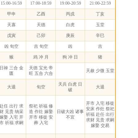
15:00-16:59
17:00-18:59
19:00-20:59
21:00-22:59
甲申
乙酉
丙戌
丁亥
天寡
天德
白虎
玉堂
戊寅
己卯
庚辰
辛巳
凶 旬空
吉 旬空
凶
吉
猴
鸡 冲 月
狗 冲 日
猪
日禄 三合 金
天德 宝光 帝
天赦 少微 玉堂
匮
旺 五合 六合
天兵 白虎 日
大退
旬空
大退
破
开市 入宅 移徙
赴任 出行 求
祭祀 祈福 修
安床 作灶 祭祀
财 见贵 纳采
造 作灶 嫁娶
日破大凶 诸事
祈福 赴任 出行
嫁娶 入宅 开
开市 移徙 安
不宜
求财 见贵 求嗣
市 祈福 求嗣
葬 入宅
嫁娶 交易