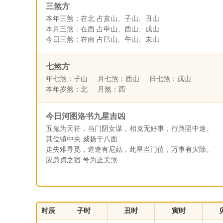
三煞方
本年三煞：在北 占亥山、子山、丑山
本月三煞：在西 占申山、酉山、戌山
今日三煞：在南 占巳山、午山、未山
七煞方
年七煞：子山 月七煞：酉山 日七煞：戌山
本年岁煞：北 月煞：西
今日河图洛书九星吉凶
五鬼为天符，当门阴女谋，相克无好事，行路阻中途。
其位镇中央 威扬于八面
走失难寻觅，道逢有尼姑，此星当门值，万事有灾除。
应廉贞之宿 号为正关煞
时辰
子时
丑时
寅时