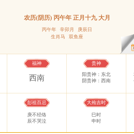
农历(阴历) 丙午年 正月十九 大月
丙午年 辛卯月 庚辰日
生肖马 双鱼座
福神
贵神
阳贵神：东北
西南
阴贵神：西南
彭祖百忌
大殓吉时
庚不经络
巳时
辰不哭泣
申时