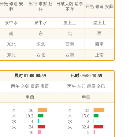
开光 修造 安
出行 求财 赴
日破大凶 诸事
开光 修造 安葬
葬
任
不宜
泉中水
泉中水
屋上土
屋上土
南
东
北
西
东北
东北
西南
西南
东北
西北
西南
正南
辰时 07:00-08:59
巳时 09:00-10:59
丙午 辛卯 庚辰 庚辰
丙午 辛卯 庚辰 辛巳
申酉
申酉
金
30
金
33
木
19.2
木
15.6
水
4
水
2
火
24
火
32.4
土
10
土
5