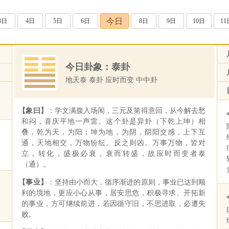
今日
3日
4日
5日
6日
8日
9日
10日
11
今日卦象：泰卦
地天泰 泰卦 应时而变 中中卦
【象曰】
：学文满腹入场闱，三元及第得意回，从今解去愁
和闷，喜庆平地一声雷。这个卦是异卦（下乾上坤）相
叠，乾为天，为阳；坤为地，为阴，阴阳交感，上下互
通，天地相交，万物纷纭。反之则凶。万事万物，皆对
立，转化，盛极必衰，衰而转盛，故应时而变者泰
（通）。
【事业】
：坚持由小而大，循序渐进的原则，事业已达到顺
利的境地，更应小心从事，居安思危，积极寻求、开拓新
的事业，方可继续前进，若因循守旧，不思进取，必遭失
败。