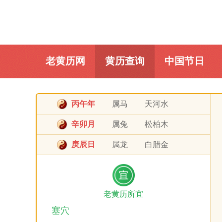
老黄历网
黄历查询
中国节日
丙午年
属马
天河水
辛卯月
属兔
松柏木
庚辰日
属龙
白腊金
老黄历所宜
塞穴