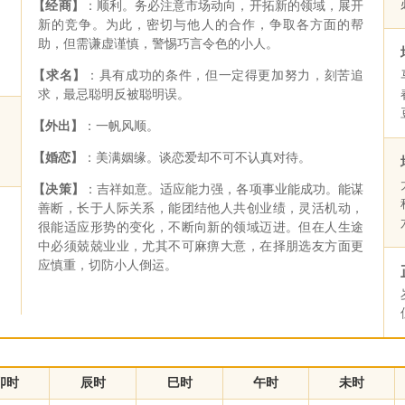
【经商】
：顺利。务必注意市场动向，开拓新的领域，展开
新的竞争。为此，密切与他人的合作，争取各方面的帮
助，但需谦虚谨慎，警惕巧言令色的小人。
【求名】
：具有成功的条件，但一定得更加努力，刻苦追
求，最忌聪明反被聪明误。
【外出】
：一帆风顺。
【婚恋】
：美满姻缘。谈恋爱却不可不认真对待。
【决策】
：吉祥如意。适应能力强，各项事业能成功。能谋
善断，长于人际关系，能团结他人共创业绩，灵活机动，
很能适应形势的变化，不断向新的领域迈进。但在人生途
中必须兢兢业业，尤其不可麻痹大意，在择朋选友方面更
应慎重，切防小人倒运。
卯时
辰时
巳时
午时
未时