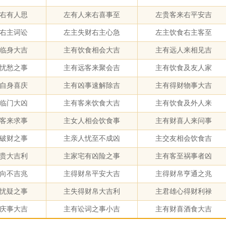
右有人思
左有人来右喜事至
左贵客来右平安吉
右主词讼
左主失财右主心急
左主饮食右主客至
临身大吉
主有饮食相会大吉
主有远人来相见吉
忧愁之事
主有远客来聚会吉
主有饮食及友人家
自身喜庆
主有凶事速解除吉
主有得财物事大吉
临门大凶
主有客来饮食大吉
主有饮食及外人来
客来求事
主女人相会饮食事
主有财喜人来问事
破财之事
主亲人忧至不成凶
主交友相会饮食吉
贵大吉利
主家宅有凶险之事
主有客至祸事者凶
向不吉兆
主得财帛平安大吉
主得财帛亨通之兆
忧疑之事
主失得财帛大吉利
主君雄心得财利禄
庆事大吉
主有讼词之事小吉
主有财喜酒食大吉