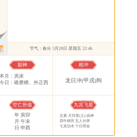
节气：春分 3月20日 星期五 22:46
胎神
相冲
本月：房床
龙日冲(甲戌)狗
今日：碓磨栖、外正西
空亡所值
九宫飞星
年 寅卯
五黄-天符星(土)-凶神
月 午未
四牛耕田 五人分饼
七龙治水 十日得金
日 申酉