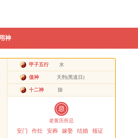
用神
甲子五行
水
值神
天刑(黑道日)
十二神
除
老黄历所忌
安门
作灶
安葬
嫁娶
结婚
领证