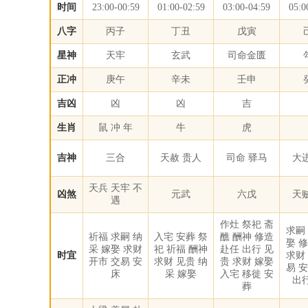
时间
23:00-00:59
01:00-02:59
03:00-04:59
05:0
八字
丙子
丁丑
戊寅
星神
天牢
玄武
司命金匮
正冲
庚午
辛未
壬申
吉凶
凶
凶
吉
生肖
鼠 冲 年
牛
虎
吉神
三合
天赦 贵人
司命 驿马
大
天兵 天牢 不
凶煞
元武
六戊
天
遇
作灶 祭祀 斋
求嗣
祈福 求嗣 纳
入宅 安葬 祭
醮 酬神 修造
娶 
采 嫁娶 求财
祀 祈福 酬神
赴任 出行 见
时宜
求财
开市 交易 安
求财 见贵 纳
贵 求财 嫁娶
易 
床
采 嫁娶
入宅 移徙 安
出
葬