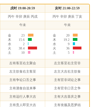
戌时 19:00-20:59
亥时 21:00-22:59
丙午 辛卯 庚辰 丙戌
丙午 辛卯 庚辰 丁亥
午未
午未
金
23
金
20
木
15.6
木
19.2
水
2
水
9
火
38.4
火
36
土
10
土
5
左有客至右主聚会
左主客至右主官非
左主饮食右主客至
左主大吉右主饮食
主有争讼口舌之事
主有官非词讼之事
主有酒食自送来事
主有官非口舌之争
主有远行人事大吉
主有大吉喜庆之事
主有贵人即至大吉
主有丧服及恶梦凶