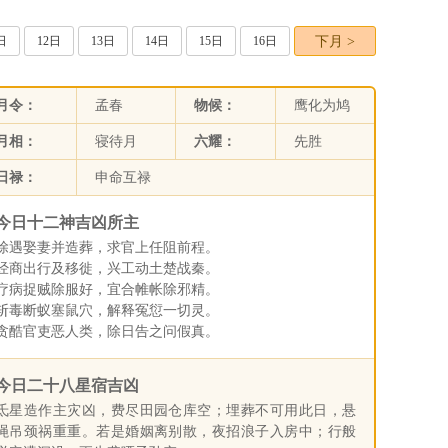
日
12日
13日
14日
15日
16日
下月 >
月令：
孟春
物候：
鹰化为鸠
月相：
寝待月
六耀：
先胜
日禄：
申命互禄
今日十二神吉凶所主
除遇娶妻并造葬，求官上任阻前程。
经商出行及移徙，兴工动土楚战秦。
疗病捉贼除服好，宜合帷帐除邪精。
斩毒断蚁塞鼠穴，解释冤愆一切灵。
贪酷官吏恶人类，除日告之问假真。
今日二十八星宿吉凶
氐星造作主灾凶，费尽田园仓库空；埋葬不可用此日，悬
绳吊颈祸重重。若是婚姻离别散，夜招浪子入房中；行般