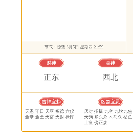
节气：惊蛰 3月5日 星期四 21:59
财神
喜神
正东
西北
吉神宜趋
凶煞宜忌
天恩 守日 天巫 福德 六仪
厌对 招摇 九空 九坎九焦
金堂 金匮 天富 天财 禄库
天狗 斧头杀 木马杀 枯鱼
土瘟 傍正废