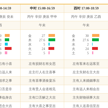
0-14:59
申时 15:00-16:59
酉时 17:00-18:59
庚辰 癸未
丙午 辛卯 庚辰 甲申
丙午 辛卯 庚辰 乙酉
酉
午未
午未
0
金
27
金
30
8
木
27.6
木
27.6
2
水
5
水
2
6
火
24
火
24
0
土
5
土
5
右有小喜
左有损财右有女思
左有客来右远客至
右远人来
左主行人右主喜事
左主失财右主大吉
相求之事
主有喜事酒食宴乐
主有人来婚姻事吉
口舌是非
主有贵人会道相见
主有远人来相会吉
事临身吉
主有口舌解之大吉
主失财物祸事大吉
思念大吉
主有大喜之事至吉
主有人送喜信至吉