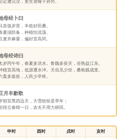
必定遭沉没，更生聋哑子孙穷。
地母经卜曰
马首值岁里，丰稔好田桑。
春夏须防备，种植怕流荡。
豆麦并麻粟，偏好宜高冈。
地母经诗曰
太岁丙午年，春夏多洪水。鲁魏多疫灾，谷熟益江东。
种植宜高地，低源遭水冲。天虫见少丝，桑柘贱成笼。
六畜多瘟疫，人民少卒终。
正月丰歉歌
岁朝宜黑四边天，大雪纷纷是旱年；
但得立春晴一日，农夫不用力耕田。
申时
酉时
戌时
亥时