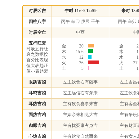
时辰凶吉
午时 11:00-12:59
未时 13:0
四柱八字
丙午 辛卯 庚辰 壬午
丙午 辛卯 
时辰空亡
申酉
申
五行旺衰
金
20
金
2
时辰五行旺
木
15.6
木
1
衰之数据按
水
12
水
1
百分比表现
火
36
火
27.
值大表趋旺
土
5
土
1
值小表趋衰
眼跳吉凶
左主饮食右有凶事
左主吉昌
耳鸣吉凶
左主远信右有亲来
左主饮食
耳热吉凶
主有饮食喜事来吉
主有客至
面热吉凶
主姻亲来相见大吉
主有争讼
肉颤吉凶
主有忧疑事占身吉
主有财喜
心惊吉凶
主有饮食自然而来
主有女人