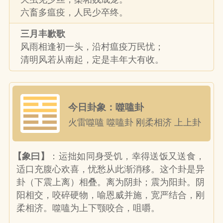
六畜多瘟疫，人民少卒终。
三月丰歉歌
风雨相逢初一头，沿村瘟疫万民忧；
清明风若从南起，定是丰年大有收。
今日卦象：噬嗑卦
火雷噬嗑 噬嗑卦 刚柔相济 上上卦
【象曰】
：运拙如同身受饥，幸得送饭又送食，
适口充腹心欢喜，忧愁从此渐消移。这个卦是异
卦（下震上离）相叠。离为阴卦；震为阳卦。阴
阳相交，咬碎硬物，喻恩威并施，宽严结合，刚
柔相济。噬嗑为上下颚咬合，咀嚼。