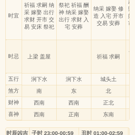
赴
祈福 求嗣 纳
祭祀 祈福 酬
纳采 嫁娶 修
财
采 嫁娶 出行
神 纳采 嫁娶
时宜
造 入宅 开市
嫁
求财 开市 交
出行 求财 入
交易 安葬
市
易 安床 祭祀
宅 安葬
吉
时忌
上梁 盖屋
祈福 求嗣
五行
涧下水
涧下水
城头土
煞方
南
东
北
财神
西南
西南
正北
喜神
西南
正南
东南
时辰凶吉
子时 23:00-00:59
丑时 01:00-02:59
寅