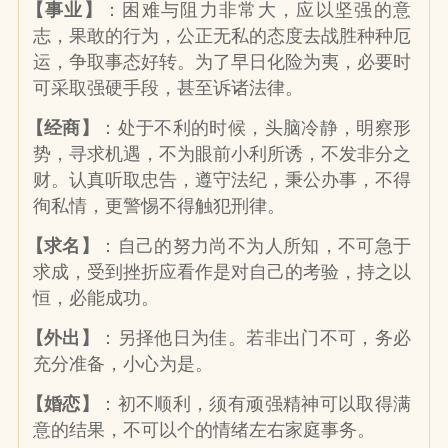
【事业】
：困难与阻力非常大，应以坚强的意
志，果敢的行为，公正无私的态度去战胜种种厄
运，争取事态好转。为了早日化险为夷，必要时
可采取强硬手段，甚至诉诸法律。
【经商】
：处于不利的时候，头脑冷静，明察形
势，寻求机遇，不为眼前小利所诱，不发非分之
财。认真听取忠告，遵守法纪，秉公办事，不得
徇私情，更警惕不得触犯刑律。
【求名】
：自己的努力尚不为人所知，不可急于
求成，受到挫折应看作是对自己的考验，持之以
恒，必能成功。
【外出】
：另择他日为佳。若非出门不可，务必
充分准备，小心为是。
【婚恋】
：初不顺利，须有顽强精神可以取得满
意的结果，不可以个的情绪左右家庭事务。