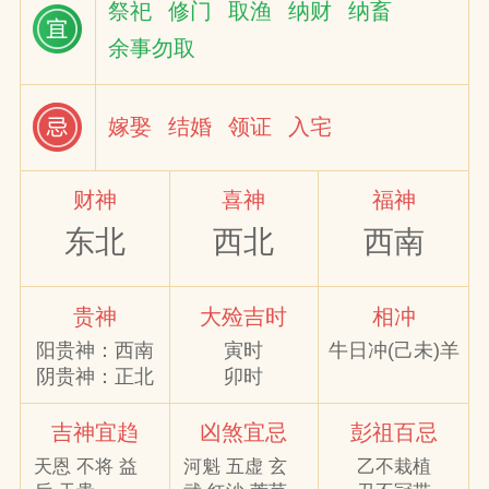
祭祀
修门
取渔
纳财
纳畜
余事勿取
网
嫁娶
结婚
领证
入宅
财神
喜神
福神
东北
西北
西南
贵神
大殓吉时
相冲
阳贵神：西南
寅时
牛日冲(己未)羊
阴贵神：正北
卯时
吉神宜趋
凶煞宜忌
彭祖百忌
天恩 不将 益
河魁 五虚 玄
乙不栽植