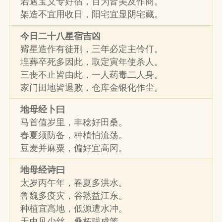
若遇宝义专好宿，百为皆美及作商。
架造不宜用收日，阳宅宜显阴宅藏。
今日二十八星宿吉凶
觜星造作有徒刑，三年必定主伶仃。
埋葬卒死多因此，取定寅年使杀人。
三丧不止皆由此，一人药毒二人身。
家门田地皆退败，仓库金银化作尘。
地母经卜曰
马首值岁里，丰稔好田桑。
春夏须防备，种植怕流荡。
豆麦并麻粟，偏好宜高冈。
地母经诗曰
太岁丙午年，春夏多洪水。
鲁魏多疫灾，谷熟益江东。
种植宜高地，低源遭水冲。
天虫见少丝，桑柘贱成笼。