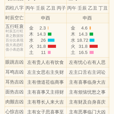
四柱八字
丙午 壬辰 乙丑 丙子
丙午 壬辰 乙丑 丁丑
丙
时辰空亡
申酉
申酉
五行旺衰
金
2.3
金
4.6
时辰五行旺
木
14.3
木
14.3
衰之数据按
水
26
水
18.72
百分比表现
值大表趋旺
火
31.8
火
31.8
值小表趋衰
土
11
土
16.5
眼跳吉凶
左有贵人右有饮食
左有忧心右有人思
耳鸣吉凶
左主女思右主失财
左主口舌右主词讼
耳热吉凶
主有僧道莅临商事
主有喜事临身大吉
面热吉凶
主有喜事又主得财
主有烦恼忧愁之事
肉颤吉凶
主有尊长人来大吉
主有财及自身喜庆
心惊吉凶
主有女子思喜事至
主有恶事临门大凶