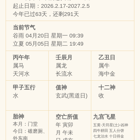
起止日期：2026.2.17-2027.2.5
今年已过63天，还剩291天
当前节气
谷雨 04月20日 星期一 09:39
立夏 05月05日 星期二 19:49
丙午年
壬辰月
乙丑日
属马
属龙
属牛
天河水
长流水
海中金
甲子五行
值神
十二神
水
玄武(黑道日)
收
胎神
九宫飞星
空亡所值
本月：门堂
年 寅卯
五黄-天符星(土)-凶神
四牛耕田 五人分饼
今日：碓磨厕、
月 午未
七龙治水 十日得金
外东南