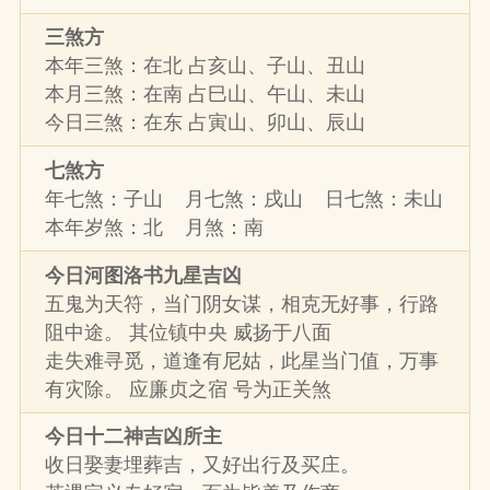
三煞方
本年三煞：在北 占亥山、子山、丑山
本月三煞：在南 占巳山、午山、未山
今日三煞：在东 占寅山、卯山、辰山
七煞方
年七煞：子山 月七煞：戌山 日七煞：未山
本年岁煞：北 月煞：南
今日河图洛书九星吉凶
五鬼为天符，当门阴女谋，相克无好事，行路
阻中途。 其位镇中央 威扬于八面
走失难寻觅，道逢有尼姑，此星当门值，万事
有灾除。 应廉贞之宿 号为正关煞
今日十二神吉凶所主
收日娶妻埋葬吉，又好出行及买庄。