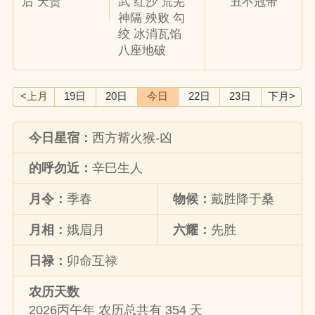
后 天贵
武 红沙 荒芜
丑不冠带
神隔 殃败 勾
绞 冰消瓦馅
八座地破
<上月
19日
20日
今日
22日
23日
下月>
今日星宿：
西方觜火猴-凶
的呼勿近：
辛巳生人
月令：
季春
物候：
戴胜降于桑
月相：
娥眉月
六耀：
先胜
日禄：
卯命互禄
农历天数
2026丙午年 农历总共有 354 天