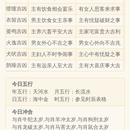
喷嚏吉凶
主有饮食相会宴乐
有女人思客来求事
衣留吉凶
男主饮食女主亲事
主有忧疑破财之事
釜鸣吉凶
主养六畜平安大吉
主家宅富贵大吉利
火逸吉凶
男女外心不吉之事
男女心外向不吉兆
犬吠吉凶
主妇人不时争闹事
主心中有忧疑之事
鹊噪吉凶
主有远亲人至大吉
主有大喜庆事大吉
今日五行
年五行：天河水 月五行：长流水
日五行：海中金 时五行：参见时辰表格
今日冲合
与肖牛犯太岁,与肖羊冲太岁,与肖狗刑太岁
与肖龙破太岁,与肖马害太岁,与肖鼠合太岁