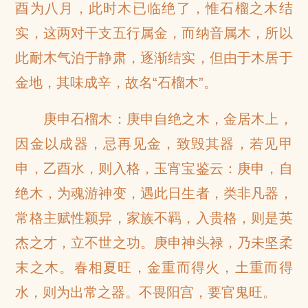
酉为八月，此时木已临绝了，惟石榴之木结
实，这两对干支五行属金，而纳音属木，所以
此耐木气泊于静肃，逐渐结实，但由于木居于
金地，其味成辛，故名“石榴木”。
庚申石榴木：庚申自绝之木，金居木上，
因金以成器，忌再见金，致毁其器，若见甲
申，乙酉水，则入格，玉宵宝鉴云：庚申，自
绝木，为魂游神变，遇此日生者，类非凡器，
常格主赋性颖异，家族不羁，入贵格，则是英
杰之才，立不世之功。庚申神头禄，乃未坚柔
末之木。春相夏旺，金重而得火，土重而得
水，则为出常之器。不畏阳宫，要官鬼旺。