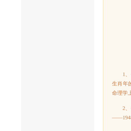
1
生肖年
命理学
2
——19