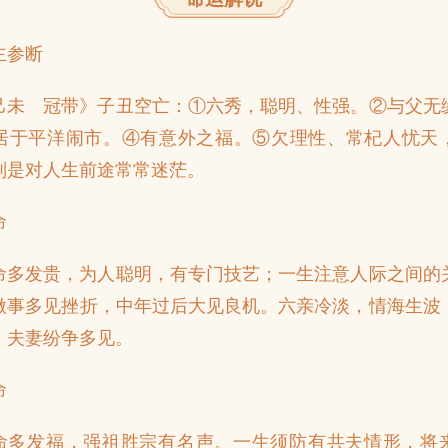
主参断
己未 冠带》子丑空亡：①六秀，聪明、性强。②与父无
居于平洋闹市。④有意外之福。⑤欠理性、常杞人忧天
别是对人生前途常常迷茫。
命
命多发贵，为人聪明，有专门技艺；一生注意人际之间的
做事多见挫折，中年过后大见良机。六亲冷淡，情海生波
，夫妻纷争多见。
命
命多发福，强祖胜宗有名声。一生须防有共夫情形，将