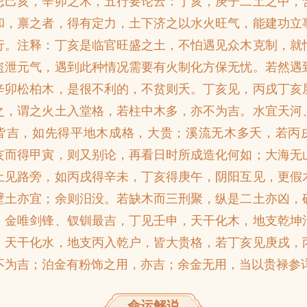
忌己亥，辛卯之木，五行要论云：丁亥，庚子二土之中，
和，禀之者，得有定力，土下济之以水火旺气，能建功立
行。注释：丁亥是临官旺盛之土，不怕遇见众木克制，就
盗泄元气，遇到此种情况需要有火制化方保无忧。若然遇
辛卯松柏木，是很不利的，不贫则夭。丁亥见，丙戌丁亥
之，谓之火土入堂格，若柱中木多，亦不为吉。水宜天河
皆吉，如先得平地木成格，大贵；溪流无木多夭，若丙
亥而得甲寅，则又别论，再看日时所成造化何如；大海无
土见路旁，如丙戌得辛未，丁亥得庚午，阴阳互见，更假
壁土亦宜；余则汨没。若缺木而三刑聚，纵是二土亦凶，
。金唯剑锋、钗钏最吉，丁见壬申，天干化木，地支乾坤
，天干化水，地支丙入乾户，皆大贵格，若丁亥见庚戌，
不为吉；泊金有粉饰之用，亦吉；余金无用，当以贵禄参
命运解说