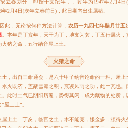
、按立春划分，即按干支纪年，丁亥年为1947年2月4日(
48年2月4日(次年立春前日)，此日期内出生属猪。
、因此，无论按何种方法计算，
农历一九四七年腊月廿五
猪
。本年是丁亥年，天干为丁，地支为亥，丁五行属火，
为火猪之命，五行纳音屋上土。
火猪之命
上土，出自三命通会，是六十甲子纳音论命的一种。屋上
，水火既济，盖蔽雪霜之积，震凌风雨之功，此土瓦也。
土。此时土气已阴阳历遍，势得其闲，成为藏物的处所，
“屋上土”。
亥屋上土：丁亥，临官之土，木不能克，嫌金多，须得火