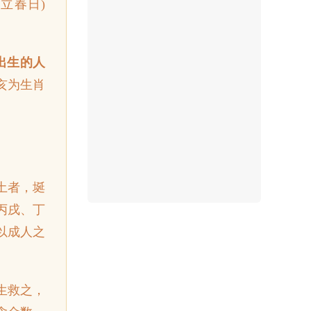
立春日)
出生的人
亥为生肖
土者，埏
丙戌、丁
以成人之
生救之，