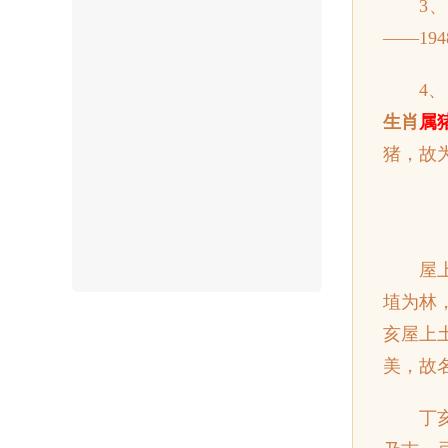
3
——19
4
生肖
属
猪，故
屋
埴为林
亥屋上
美，故名
丁