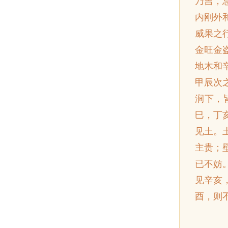
乃吉，
内刚外
威果之
金旺金
地木和
甲辰次
涧下，
巳，丁
见土。
主贵；
已不妨
见辛亥
酉，则