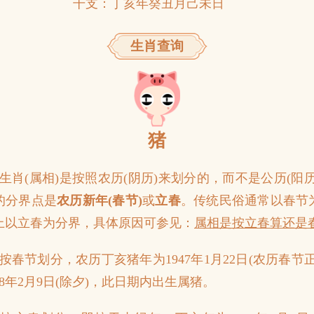
干支：丁亥年癸丑月己未日
生肖查询
猪
、生肖(属相)是按照农历(阴历)来划分的，而不是公历(阳
的分界点是
农历新年(春节)
或
立春
。传统民俗通常以春节
上以立春为分界，具体原因可参见：
属相是按立春算还是
、按春节划分，农历丁亥猪年为1947年1月22日(农历春节
48年2月9日(除夕)，此日期内出生属猪。