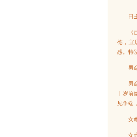
日
《
德，宜
惑。特
男
男
十岁前
见争端
女
女