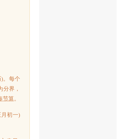
历)。每个
为分界，
春节算
。
正月初一)