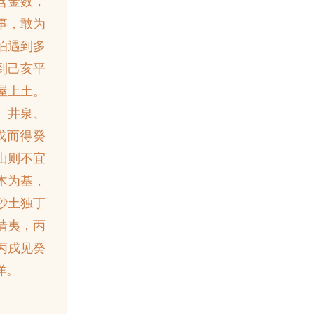
含金数，
事，敢为
怕遇到多
到己亥平
屋上土。
、井泉、
戌而得癸
山则不宜
木为基，
砂土独丁
清夷，丙
丙戌见癸
详。