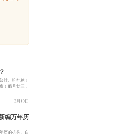
？
、祭灶、吃灶糖！
年夜！腊月廿三，
2月10日
，新编万年历
年历的机构。自