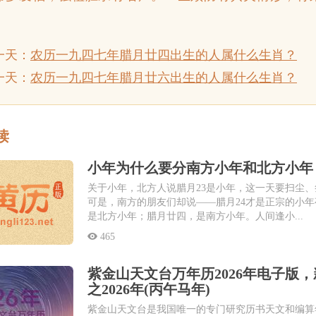
一天：
农历一九四七年腊月廿四出生的人属什么生肖？
天：
农历一九四七年腊月廿六出生的人属什么生肖？
读
小年为什么要分南方小年和北方小年
关于小年，北方人说腊月23是小年，这一天要扫尘
可是，南方的朋友们却说——腊月24才是正宗的小
是北方小年；腊月廿四，是南方小年。人间逢小...
465
紫金山天文台万年历2026年电子版
之2026年(丙午马年)
紫金山天文台是我国唯一的专门研究历书天文和编算