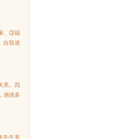
缘。③福
，自我迷
关系。四
，感情多
来先生有