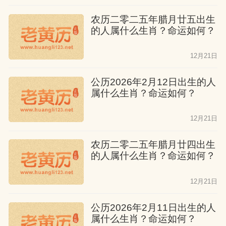
助，克服万难，顺利发展。他们一生无病
农历二零二五年腊月廿五出生
无灾，名利双收。
的人属什么生肖？命运如何？
属猴人九月出生
12月21日
公历2026年2月12日出生的人
是大富翁，一生没有太多的坎坷。虽然没
属什么生肖？命运如何？
有祖传的事业可以继承，但他们有贵人的
帮助，快乐一生。他们性格刚直，脾气暴
12月21日
躁，非常自我，这可能是因为他们的财运
农历二零二五年腊月廿四出生
极佳，没有困境，幸福一生。
的人属什么生肖？命运如何？
属猴人十月出生
12月21日
一生平淡无奇，没有太大的志向和理想，
公历2026年2月11日出生的人
属什么生肖？命运如何？
不好学，一切顺其自然。他们没有祖业可