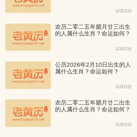
以继承，但有兄弟姐妹的帮助。他们在中
12月21日
年后能过上幸福的生活，财运平平，足够
农历二零二五年腊月廿三出生
维持生活，身体健康，没有大病。
的人属什么生肖？命运如何？
属猴人十一月出生
12月21日
有志向有理想，虽有祖业可以继承，但基
公历2026年2月10日出生的人
属什么生肖？命运如何？
础薄弱，无法依靠家庭，在外也没有贵人
的帮助，全靠自己的努力。他们在拼搏的
12月21日
过程中经常感到孤独，会经常与别人发生
金钱纠纷，有破财的迹象。
农历二零二五年腊月廿二出生
的人属什么生肖？命运如何？
属猴人十二月出生
12月21日
一生为了名利奔波劳碌，虽然不愁吃喝，