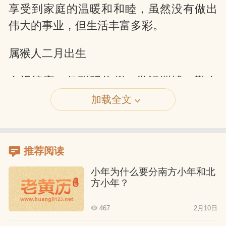
享受到家庭的温暖和和睦，虽然没有做出
伟大的事业，但生活丰富多彩。
属猴人二月出生
自视清高，但聪明伶俐，学识渊博，勤奋
好学。遗憾的是，他们缺少机遇，也没有
加载全文
祖传的事业可以继承，父母也难以给予帮
助，很难成为伟大的人物。到了中年时
期，他们的才能才开始得到发挥，性格孤
推荐阅读
僻，不愿与平庸之人交往。
小年为什么要分南方小年和北
方小年？
属猴人三月出生
467
2月10日
具有随机应变的能力，懂得如何适应社会