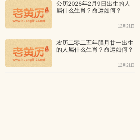
公历2026年2月9日出生的人
但不会享受。父母无力相助，兄弟姐妹也
属什么生肖？命运如何？
少帮助，他们在事业上并不顺利，性格忠
12月21日
厚耿直。中年会有一场灾难，晚年虽有经
济基础，但不会享受。
农历二零二五年腊月廿一出生
的人属什么生肖？命运如何？
属猴人开运指南
12月21日
开运关键在于“动静相宜”的平衡之道。正北
公历2026年2月8日出生的人
方为财位吉方，可在此处设置流水摆件或
属什么生肖？命运如何？
深色水晶增强财运；事业发展宜选择教
12月21日
育、咨询等需要同理心的领域，每逢虎
年、马年易遇重大机遇。健康需特别注意
农历二零二五年腊月二十出生
肾脏和情绪管理，每日亥时（21-23点）冥
的人属什么生肖？命运如何？
想最能安神养气。感情方面，兔年、马年