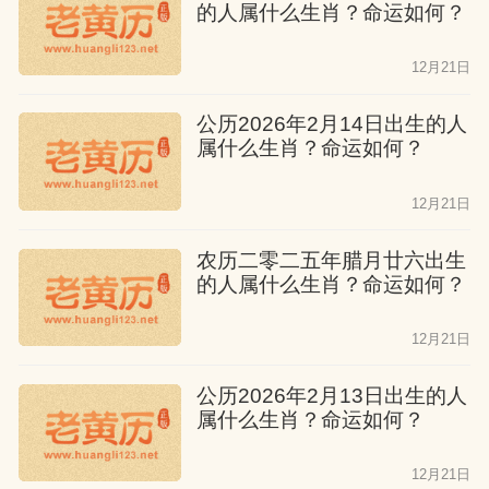
的人属什么生肖？命运如何？
属猴人七月出生
12月21日
一生平稳，生活无忧，幸福快乐。他们继
公历2026年2月14日出生的人
承的祖业丰富，家庭和睦，全力支持他
属什么生肖？命运如何？
们，他们不用奔波就能享受荣华富贵。他
12月21日
们有强烈的事业心，在家庭的支持下，事
业平稳发展，取得了成绩。
农历二零二五年腊月廿六出生
的人属什么生肖？命运如何？
属猴人八月出生
12月21日
一生荣华富贵，受人敬仰。他们没有祖传
公历2026年2月13日出生的人
的事业，也缺少家庭的帮助。但八月出生
属什么生肖？命运如何？
的属猴人勤奋努力，有过人的志气，不怕
困难，他们在事业道路上得到贵人的帮
12月21日