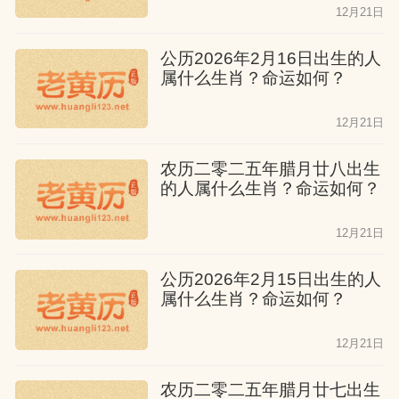
属猴人五月出生
12月21日
一生命运起伏不定，有时富贵有时贫寒。
公历2026年2月16日出生的人
属什么生肖？命运如何？
他们能得到家庭的帮助，拥有一个美满的
大家庭。他们在上半生事业运时好时坏，
12月21日
下半生有贵人相助，事业道路平坦但进展
不大，一生有吃有穿，但运气一般。
农历二零二五年腊月廿八出生
的人属什么生肖？命运如何？
属猴人六月出生
12月21日
一生忙碌奔波，没有安稳的日子。他们没
公历2026年2月15日出生的人
有家庭和贵人的帮助，事业道路坎坷。他
属什么生肖？命运如何？
们一生中会遇到许多出乎意料的挫折，让
12月21日
他们的心灵受到创伤，难以恢复。只有有
毅力的人才能成就事业。
农历二零二五年腊月廿七出生