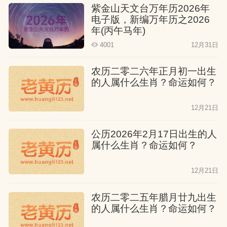
紫金山天文台万年历2026年
的节奏。他们是非常幸运的人，勤奋好
电子版，新编万年历之2026
学，有着良好的文化素养，官运亨通。他
年(丙午马年)
们得到家庭和朋友的支持，事业道路平
4001
12月31日
坦，生活无忧无虑。
农历二零二六年正月初一出生
的人属什么生肖？命运如何？
属猴人四月出生
12月21日
一生并不平坦，难以取得伟大的成就。他
们虽有组织能力，有志向和理想，但性格
公历2026年2月17日出生的人
属什么生肖？命运如何？
骄傲，以自我为中心，才华难以得到发
挥。虽有祖业可以继承，但规模不大，他
12月21日
们需要依靠自己的技艺才能，财运一般。
农历二零二五年腊月廿九出生
四月出生的属猴人喜欢冒险。
的人属什么生肖？命运如何？