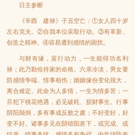
日主参断
《辛酉 建禄》子丑空亡：①女人四十岁
左右克夫。②自我本位采取行动。③有革新、
创造之精神。④容易遭到感情的困扰。
与财有缘，富行动力，一生能得功名利
禄；此乃勤俭持家的命格。六亲冷淡，男女要
防感情争端、情事相伤；婚姻缘份变化很大，
离合难定。此命为人多情，一生为情多苦；一
旦犯下桃花艳遇，必见破耗、损财事生。行事
阴阳颠倒，多有事成反败之虞；不好变好，好
变不好。诸事多见在阴错阳差下，或完成、或
结束。情事多忧，感情多有争端。中年须防有