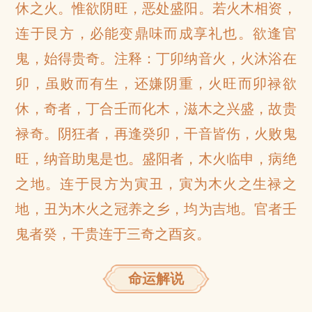
休之火。惟欲阴旺，恶处盛阳。若火木相资，
连于艮方，必能变鼎味而成享礼也。欲逢官
鬼，始得贵奇。注释：丁卯纳音火，火沐浴在
卯，虽败而有生，还嫌阴重，火旺而卯禄欲
休，奇者，丁合壬而化木，滋木之兴盛，故贵
禄奇。阴狂者，再逢癸卯，干音皆伤，火败鬼
旺，纳音助鬼是也。盛阳者，木火临申，病绝
之地。连于艮方为寅丑，寅为木火之生禄之
地，丑为木火之冠养之乡，均为吉地。官者壬
鬼者癸，干贵连于三奇之酉亥。
命运解说