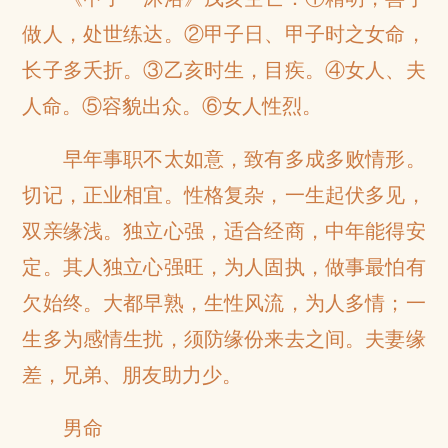
做人，处世练达。②甲子日、甲子时之女命，
长子多夭折。③乙亥时生，目疾。④女人、夫
人命。⑤容貌出众。⑥女人性烈。
早年事职不太如意，致有多成多败情形。
切记，正业相宜。性格复杂，一生起伏多见，
双亲缘浅。独立心强，适合经商，中年能得安
定。其人独立心强旺，为人固执，做事最怕有
欠始终。大都早熟，生性风流，为人多情；一
生多为感情生扰，须防缘份来去之间。夫妻缘
差，兄弟、朋友助力少。
男命