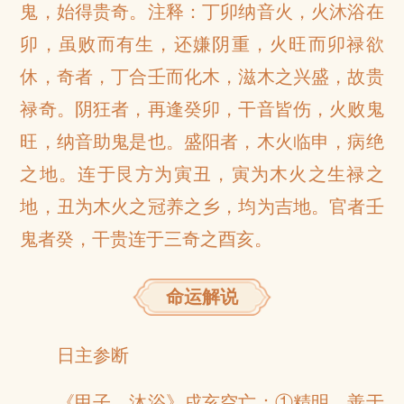
鬼，始得贵奇。注释：丁卯纳音火，火沐浴在
卯，虽败而有生，还嫌阴重，火旺而卯禄欲
休，奇者，丁合壬而化木，滋木之兴盛，故贵
禄奇。阴狂者，再逢癸卯，干音皆伤，火败鬼
旺，纳音助鬼是也。盛阳者，木火临申，病绝
之地。连于艮方为寅丑，寅为木火之生禄之
地，丑为木火之冠养之乡，均为吉地。官者壬
鬼者癸，干贵连于三奇之酉亥。
命运解说
日主参断
《甲子 沐浴》戌亥空亡：①精明，善于