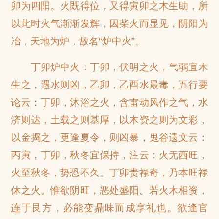
卯为四阳。火既得位，又得寅卯之木生助，所
以此时火气渐渐发辉，因柴火而显见，阴阳为
冶，天地为炉，故名“炉中火”。
丁卯炉中火：丁卯，伏明之火，气弱宜木
生之，遇水则凶，乙卯，乙酉水最毒，五行要
论云：丁卯，沐浴之火，含雷动风作之气，水
济则达，土载之则基厚，以木资之则为文彩，
以金捣之，更逢夏令，则凶暴，鬼谷遗文云：
丙寅，丁卯，秋冬宜保持，注云：火无西旺，
火至秋冬，势恐不久。丁卯贵禄奇，乃本旺禄
休之火。惟欲阴旺，恶处盛阳。若火木相资，
连于艮方，必能变鼎味而成享礼也。欲逢官