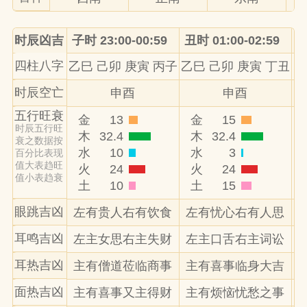
时辰凶吉
子时 23:00-00:59
丑时 01:00-02:59
寅
四柱八字
乙巳 己卯 庚寅 丙子
乙巳 己卯 庚寅 丁丑
乙
时辰空亡
申酉
申酉
五行旺衰
金
13
金
15
时辰五行旺
木
32.4
木
32.4
衰之数据按
水
10
水
3
百分比表现
值大表趋旺
火
24
火
24
值小表趋衰
土
10
土
15
眼跳吉凶
左有贵人右有饮食
左有忧心右有人思
耳鸣吉凶
左主女思右主失财
左主口舌右主词讼
耳热吉凶
主有僧道莅临商事
主有喜事临身大吉
面热吉凶
主有喜事又主得财
主有烦恼忧愁之事