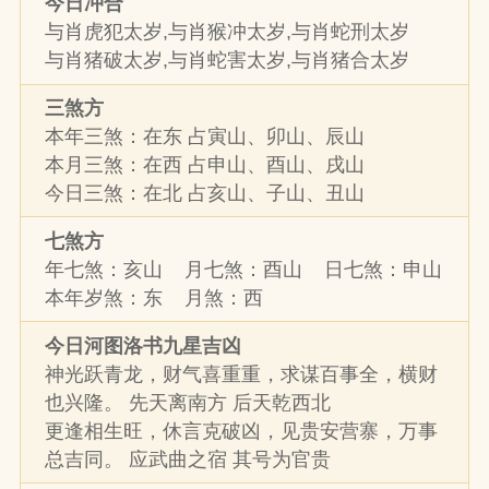
今日冲合
与肖虎犯太岁,与肖猴冲太岁,与肖蛇刑太岁
与肖猪破太岁,与肖蛇害太岁,与肖猪合太岁
三煞方
本年三煞：在东 占寅山、卯山、辰山
本月三煞：在西 占申山、酉山、戌山
今日三煞：在北 占亥山、子山、丑山
七煞方
年七煞：亥山 月七煞：酉山 日七煞：申山
本年岁煞：东 月煞：西
今日河图洛书九星吉凶
神光跃青龙，财气喜重重，求谋百事全，横财
也兴隆。 先天离南方 后天乾西北
更逢相生旺，休言克破凶，见贵安营寨，万事
总吉同。 应武曲之宿 其号为官贵