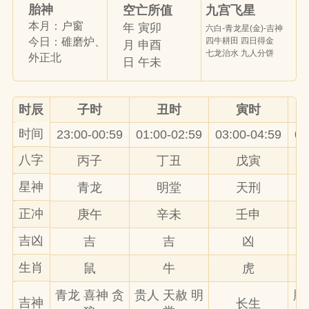
胎神
九宫飞星
空亡所值
本月：户窗
年 寅卯
六白-青龙星(金)-吉神
四牛耕田 四日得金
今日：碓磨炉、
月 申酉
七龙治水 九人分饼
外正北
日 午未
时辰
子时
丑时
寅时
时间
23:00-00:59
01:00-02:59
03:00-04:59
05
八字
丙子
丁丑
戊寅
星神
青龙
明堂
天刑
正冲
庚午
辛未
壬申
吉凶
吉
吉
凶
生肖
鼠
牛
虎
青龙 喜神 贪
贵人 天赦 明
胞
吉神
长生