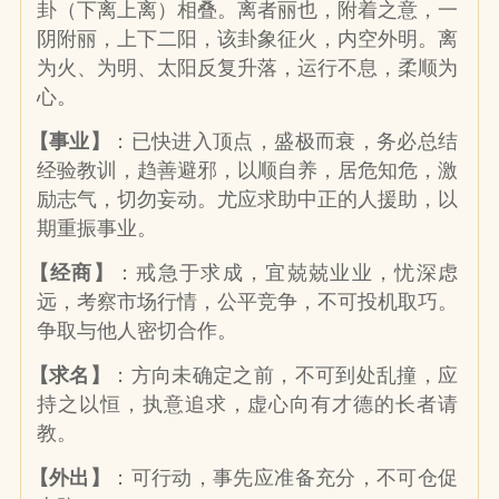
卦（下离上离）相叠。离者丽也，附着之意，一
阴附丽，上下二阳，该卦象征火，内空外明。离
为火、为明、太阳反复升落，运行不息，柔顺为
心。
【事业】
：已快进入顶点，盛极而衰，务必总结
经验教训，趋善避邪，以顺自养，居危知危，激
励志气，切勿妄动。尤应求助中正的人援助，以
期重振事业。
【经商】
：戒急于求成，宜兢兢业业，忧深虑
远，考察市场行情，公平竞争，不可投机取巧。
争取与他人密切合作。
【求名】
：方向未确定之前，不可到处乱撞，应
持之以恒，执意追求，虚心向有才德的长者请
教。
【外出】
：可行动，事先应准备充分，不可仓促