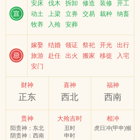
安床
伐木
拆卸
修造
装修
开工
动土
上梁
立券
交易
栽种
纳畜
网
牧养
入殓
安葬
嫁娶
结婚
领证
祭祀
开光
出行
旅游
赴任
出火
搬家
移徙
入宅
安门
财神
喜神
福神
正东
西北
西南
贵神
大殓吉时
相冲
阳贵神：东北
丑时
虎日冲(甲申)猴
阴贵神：西南
申时