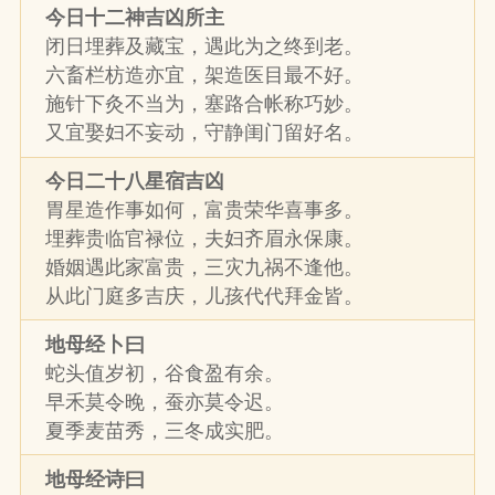
今日十二神吉凶所主
闭日埋葬及藏宝，遇此为之终到老。
六畜栏枋造亦宜，架造医目最不好。
施针下灸不当为，塞路合帐称巧妙。
又宜娶妇不妄动，守静闺门留好名。
今日二十八星宿吉凶
胃星造作事如何，富贵荣华喜事多。
埋葬贵临官禄位，夫妇齐眉永保康。
婚姻遇此家富贵，三灾九祸不逢他。
从此门庭多吉庆，儿孩代代拜金皆。
地母经卜曰
蛇头值岁初，谷食盈有余。
早禾莫令晚，蚕亦莫令迟。
夏季麦苗秀，三冬成实肥。
地母经诗曰