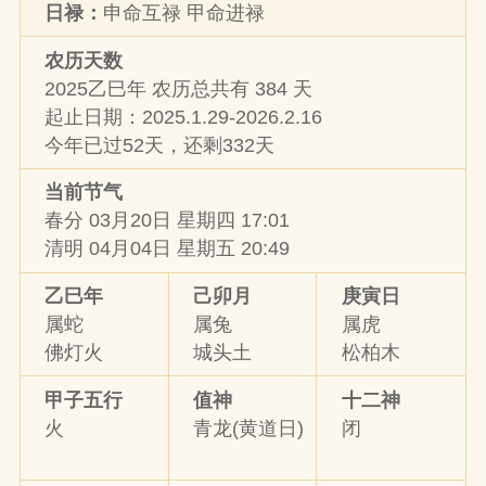
日禄：
申命互禄 甲命进禄
农历天数
2025乙巳年 农历总共有 384 天
起止日期：2025.1.29-2026.2.16
今年已过52天，还剩332天
当前节气
春分 03月20日 星期四 17:01
清明 04月04日 星期五 20:49
乙巳年
己卯月
庚寅日
属蛇
属兔
属虎
佛灯火
城头土
松柏木
甲子五行
值神
十二神
火
青龙(黄道日)
闭