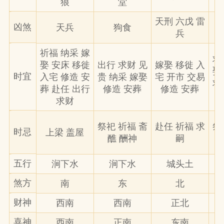
狼
堂
天刑 六戊 雷
凶煞
天兵
狗食
兵
祈福 纳采 嫁
求
娶 安床 移徙
出行 求财 见
嫁娶 移徙 入
娶
时宜
入宅 修造 安
贵 纳采 嫁娶
宅 开市 交易
求
葬 赴任 出行
修造 安葬
修造 安葬
求财
祭祀 祈福 斋
赴任 祈福 求
祭
时忌
上梁 盖屋
醮 酬神
嗣
五行
涧下水
涧下水
城头土
煞方
南
东
北
财神
西南
西南
正北
喜神
西南
正南
东南