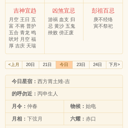
吉神宜趋
凶煞宜忌
彭祖百忌
月空 王日 五
游祸 血支 归
庚不经络
富 不将 普护
忌 黄沙 五鬼
寅不祭祀
五合 青龙 鸣
殃败 傍正废
吠对 月空 福
厚 吉庆 天瑞
<上月
20日
21日
今日
23日
24日
下月>
今日星宿：
西方胃土雉-吉
的呼勿近：
丙申生人
月令：
仲春
物候：
始电
月相：
下弦月
六耀：
赤口