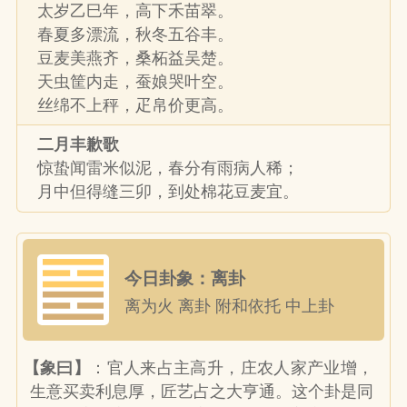
太岁乙巳年，高下禾苗翠。
春夏多漂流，秋冬五谷丰。
豆麦美燕齐，桑柘益吴楚。
天虫筐内走，蚕娘哭叶空。
丝绵不上秤，疋帛价更高。
二月丰歉歌
惊蛰闻雷米似泥，春分有雨病人稀；
月中但得缝三卯，到处棉花豆麦宜。
今日卦象：离卦
离为火 离卦 附和依托 中上卦
【象曰】
：官人来占主高升，庄农人家产业增，
生意买卖利息厚，匠艺占之大亨通。这个卦是同