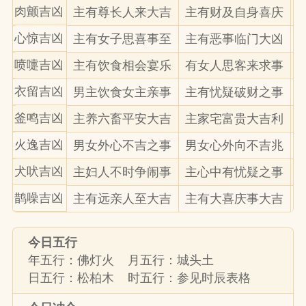
肉颤吉凶
主有尊长人来大吉
主有财及自身喜庆
心惊吉凶
主有女子思喜事至
主有恶事临门大凶
喷嚏吉凶
主有饮食相会宴乐
有女人思客来求事
衣留吉凶
男主饮食女主亲事
主有忧疑破财之事
釜鸣吉凶
主养六畜平安大吉
主家宅富贵大吉利
火逸吉凶
男女外心不吉之事
男女心外向不吉兆
犬吠吉凶
主妇人不时争闹事
主心中有忧疑之事
鹊噪吉凶
主有远亲人至大吉
主有大喜庆事大吉
今日五行
年五行：佛灯火 月五行：城头土
日五行：松柏木 时五行：参见时辰表格