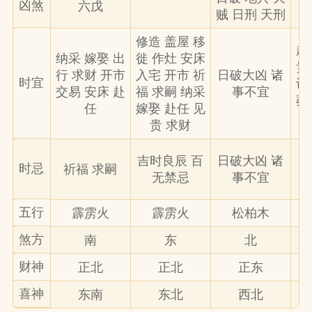
凶煞
六戊
贼 日刑 天刑
修造 盖屋 移
赴
纳采 嫁娶 出
徙 作灶 安床
贵
行 求财 开市
入宅 开市 祈
日破大凶 诸
时宜
认
交易 安床 赴
福 求嗣 纳采
事不宜
葬
任
嫁娶 赴任 见
贵 求财
吉时良辰 百
日破大凶 诸
时忌
祈福 求嗣
无禁忌
事不宜
五行
霹雳火
霹雳火
松柏木
煞方
南
东
北
财神
正北
正北
正东
喜神
东南
东北
西北