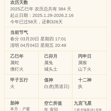
农历天数
2025乙巳年 农历总共有 384 天
起止日期：2025.1.29-2026.2.16
今年已过58天，还剩326天
当前节气
春分 03月20日 星期四 17:01
清明 04月04日 星期五 20:49
乙巳年
己卯月
丙申日
属蛇
属兔
属猴
佛灯火
城头土
山下火
甲子五行
值神
十二神
火
白虎(黑道日)
执
胎神
九宫飞星
空亡所值
本月：户窗
年 寅卯
三碧-轩辕星(木)-安神