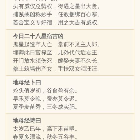
执有威仪总势权，得遇之星出大贤。
捕贼擒凶称妙手，任教捆绑百心寒。
若合宝义专好宿，用之大吉有威权。
今日二十八星宿吉凶
鬼星起造卒人亡，堂前不见主人郎。
埋葬此日官禄至，儿孙代代近君王。
开门放水须伤死，嫁娶夫妻不久长。
修土筑墙伤产女，手扶双女泪汪汪。
地母经卜曰
蛇头值岁初，谷食盈有余。
早禾莫令晚，蚕亦莫令迟。
夏季麦苗秀，三冬成实肥。
地母经诗曰
太岁乙巳年，高下禾苗翠。
春夏多漂流，秋冬五谷丰。