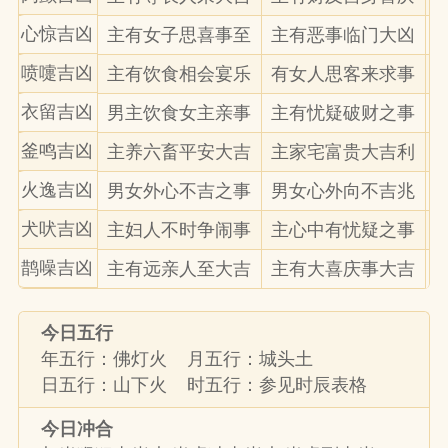
心惊吉凶
主有女子思喜事至
主有恶事临门大凶
喷嚏吉凶
主有饮食相会宴乐
有女人思客来求事
衣留吉凶
男主饮食女主亲事
主有忧疑破财之事
釜鸣吉凶
主养六畜平安大吉
主家宅富贵大吉利
火逸吉凶
男女外心不吉之事
男女心外向不吉兆
犬吠吉凶
主妇人不时争闹事
主心中有忧疑之事
鹊噪吉凶
主有远亲人至大吉
主有大喜庆事大吉
今日五行
年五行：佛灯火 月五行：城头土
日五行：山下火 时五行：参见时辰表格
今日冲合