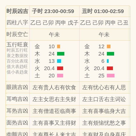
时辰凶吉
子时 23:00-00:59
丑时 01:00-02:59
寅
四柱八字
乙巳 己卯 丙申 戊子
乙巳 己卯 丙申 己丑
乙
时辰空亡
午未
午未
五行旺衰
金
10
金
12
时辰五行旺
木
24
木
24
衰之数据按
水
13
水
6
百分比表现
值大表趋旺
火
20.4
火
20.4
值小表趋衰
土
20
土
25
眼跳吉凶
左有贵人右有饮食
左有忧心右有人思
耳鸣吉凶
左主女思右主失财
左主口舌右主词讼
耳热吉凶
主有僧道莅临商事
主有喜事临身大吉
面热吉凶
主有喜事又主得财
主有烦恼忧愁之事
肉颤吉凶
主有尊长人来大吉
主有财及自身喜庆