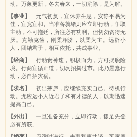
动。万象更新，冬去春来，一切消除，是为解。
【事业】
：元气初复，宜休养生息，安静平易为
佳，宜宽宜和。当准备就绪则应立即行动，争取
主动，不可拖廷，所往必有功利。但切勿贪得无
厌。克勤克俭，刚柔相济，以柔为主。远辟小
人，团结君子，相互依托，共成事业。
【经商】
：行动贵神速，积极而为，方可摆脱险
境。行商宜循正道，切勿招摇过市。此乃愚蠢行
动，必自招灾祸。
【求名】
：初出茅庐，应继续充实自己。待机行
动。尤应远小人近君子和有才德的人，以期迅速
提高自己。
【外出】
：一旦准备充分，立即行动，捷足先登
必有所获。
【婚恋】
：应适时进行。夫妻和衷共济，可家庭