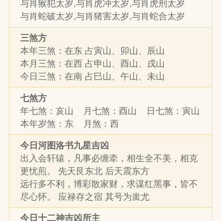
与肖猴犯太岁,与肖虎冲太岁,与肖虎刑太岁
与肖蛇破太岁,与肖猪害太岁,与肖蛇合太岁
三煞方
本年三煞：在东 占寅山、卯山、辰山
本月三煞：在西 占申山、酉山、戌山
今日三煞：在南 占巳山、午山、未山
七煞方
年七煞：亥山 月七煞：酉山 日七煞：寅山
本年岁煞：东 月煞：西
今日河图洛书九星吉凶
出入会轩辕，凡事必缠牵，相生全不美，相克
更忧煎。 先天艮东北 后天震东方
远行多不利，博彩散家财，求谋红黑事，皆不
尽心怀。 应禄存之宿 其号为蚩尤
今日十二神吉凶所主