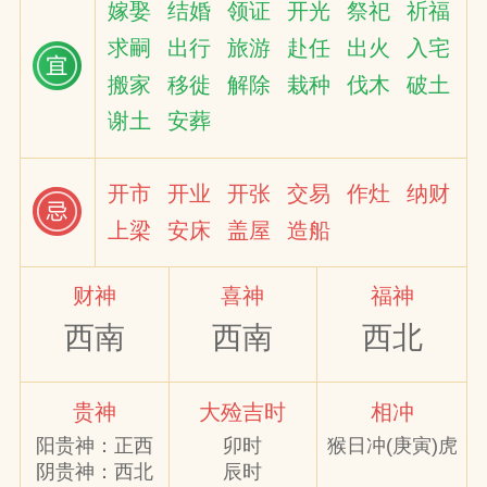
嫁娶
结婚
领证
开光
祭祀
祈福
求嗣
出行
旅游
赴任
出火
入宅
网
搬家
移徙
解除
栽种
伐木
破土
谢土
安葬
开市
开业
开张
交易
作灶
纳财
上梁
安床
盖屋
造船
财神
喜神
福神
西南
西南
西北
贵神
大殓吉时
相冲
阳贵神：正西
卯时
猴日冲(庚寅)虎
阴贵神：西北
辰时