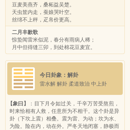
豆麦美燕齐，桑柘益吴楚。
天虫筐内走，蚕娘哭叶空。
丝绵不上秤，疋帛价更高。
二月丰歉歌
惊蛰闻雷米似泥，春分有雨病人稀；
月中但得缝三卯，到处棉花豆麦宜。
今日卦象：解卦
雷水解 解卦 柔道致治 中上卦
【象曰】
：目下月令如过关，千辛万苦受熬煎，
时来恰相有人救，任意所为不相干。这个卦是异
卦（下坎上震）相叠。震为雷、为动；坎为水、
为险。险在内，动在外。严冬天地闭塞，静极而