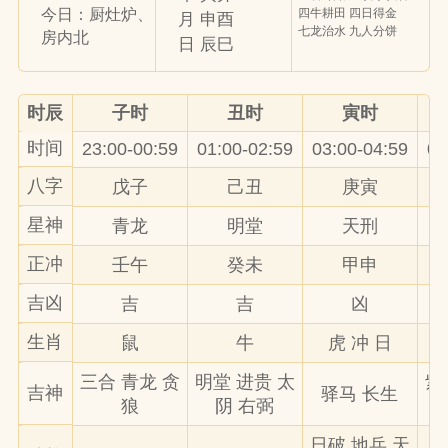
四牛耕田 四日得金
今日：厨灶炉、
月 申酉
七龙治水 九人分饼
房内北
日 辰巳
时辰
子时
丑时
寅时
时间
23:00-00:59
01:00-02:59
03:00-04:59
05
八字
戊子
己丑
庚寅
星神
青龙
明堂
天刑
正冲
壬午
癸未
甲申
吉凶
吉
吉
凶
生肖
鼠
牛
虎 冲 日
三合 青龙 贪
明堂 进贵 太
紫
吉神
驿马 长生
狼
阴 右弼
日破 地兵 天