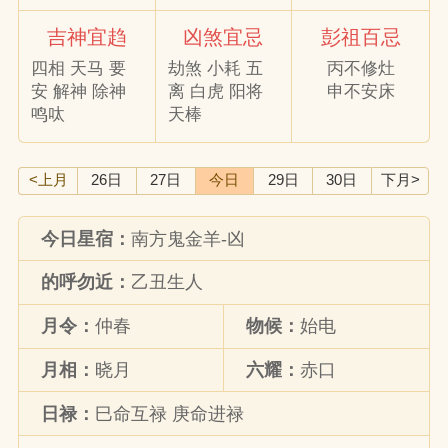
吉神宜趋
凶煞宜忌
彭祖百忌
四相 天马 要
劫煞 小耗 五
丙不修灶
安 解神 除神
离 白虎 阳将
申不安床
鸣呔
天棒
<上月
26日
27日
今日
29日
30日
下月>
今日星宿：
南方鬼金羊-凶
的呼勿近：
乙丑生人
月令：
仲春
物候：
始电
月相：
晓月
六耀：
赤口
日禄：
巳命互禄 庚命进禄