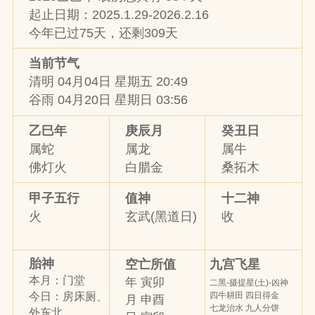
起止日期：2025.1.29-2026.2.16
今年已过75天，还剩309天
当前节气
清明 04月04日 星期五 20:49
谷雨 04月20日 星期日 03:56
乙巳年
庚辰月
癸丑日
属蛇
属龙
属牛
佛灯火
白腊金
桑拓木
甲子五行
值神
十二神
火
玄武(黑道日)
收
胎神
九宫飞星
空亡所值
本月：门堂
年 寅卯
二黑-摄提星(土)-凶神
四牛耕田 四日得金
今日：房床厕、
月 申酉
七龙治水 九人分饼
外东北