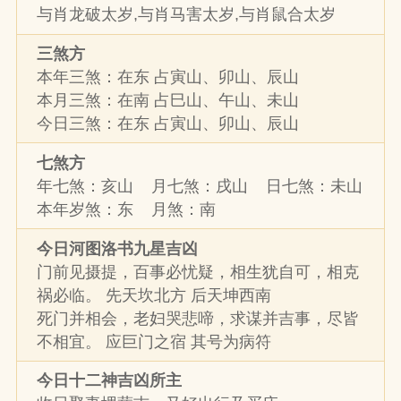
与肖龙破太岁,与肖马害太岁,与肖鼠合太岁
三煞方
本年三煞：在东 占寅山、卯山、辰山
本月三煞：在南 占巳山、午山、未山
今日三煞：在东 占寅山、卯山、辰山
七煞方
年七煞：亥山 月七煞：戌山 日七煞：未山
本年岁煞：东 月煞：南
今日河图洛书九星吉凶
门前见摄提，百事必忧疑，相生犹自可，相克
祸必临。 先天坎北方 后天坤西南
死门并相会，老妇哭悲啼，求谋并吉事，尽皆
不相宜。 应巨门之宿 其号为病符
今日十二神吉凶所主