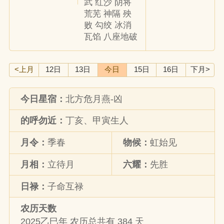
武 红沙 阴将
荒芜 神隔 殃
败 勾绞 冰消
瓦馅 八座地破
<上月
12日
13日
今日
15日
16日
下月>
今日星宿：
北方危月燕-凶
的呼勿近：
丁亥、甲寅生人
月令：
季春
物候：
虹始见
月相：
立待月
六耀：
先胜
日禄：
子命互禄
农历天数
2025乙巳年 农历总共有 384 天