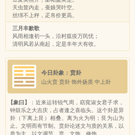
天虫筐内走，蚕娘哭叶空。
丝绵不上秤，疋帛价更高。
三月丰歉歌
风雨相逢初一头，沿村瘟疫万民忧；
清明风若从南起，定是丰年大有收。
今日卦象：贲卦
山火贲 贲卦 饰外扬质 中上卦
【象曰】
：近来运转锐气周，窈窕淑女君子求，
钟鼓乐之大吉庆，占者逢之喜临头。这个卦是异
卦（下离上艮）相叠。离为火为明；艮为山为
止。文明而有节制。贲卦论述文与质的关系，以
质为主，以文调节。贲，文饰、修饰。