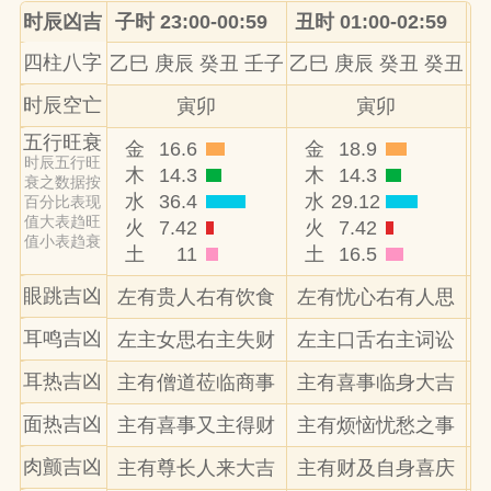
时辰凶吉
子时 23:00-00:59
丑时 01:00-02:59
寅
四柱八字
乙巳 庚辰 癸丑 壬子
乙巳 庚辰 癸丑 癸丑
乙
时辰空亡
寅卯
寅卯
五行旺衰
金
16.6
金
18.9
时辰五行旺
木
14.3
木
14.3
衰之数据按
水
36.4
水
29.12
百分比表现
值大表趋旺
火
7.42
火
7.42
值小表趋衰
土
11
土
16.5
眼跳吉凶
左有贵人右有饮食
左有忧心右有人思
耳鸣吉凶
左主女思右主失财
左主口舌右主词讼
耳热吉凶
主有僧道莅临商事
主有喜事临身大吉
面热吉凶
主有喜事又主得财
主有烦恼忧愁之事
肉颤吉凶
主有尊长人来大吉
主有财及自身喜庆