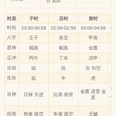
日 寅卯
时辰
子时
丑时
寅时
时间
23:00-00:59
01:00-02:59
03:00-04:59
05
八字
壬子
癸丑
甲寅
星神
截路
截路
金匮
正冲
丙午
丁未
戊申
吉凶
凶
凶
吉 旬空
生肖
鼠
牛
虎
天
金匮 进贵 金
吉神
日禄 大进
比肩 相资
人
星
凶煞
狗食 路空
朱雀 路空
天贼