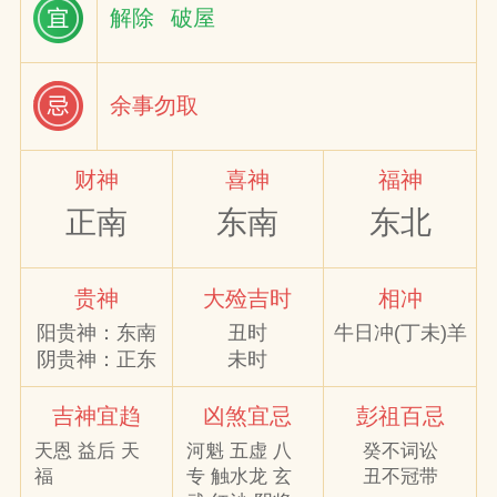
解除
破屋
网
余事勿取
财神
喜神
福神
正南
东南
东北
贵神
大殓吉时
相冲
阳贵神：东南
丑时
牛日冲(丁未)羊
阴贵神：正东
未时
吉神宜趋
凶煞宜忌
彭祖百忌
天恩 益后 天
河魁 五虚 八
癸不词讼
福
专 触水龙 玄
丑不冠带