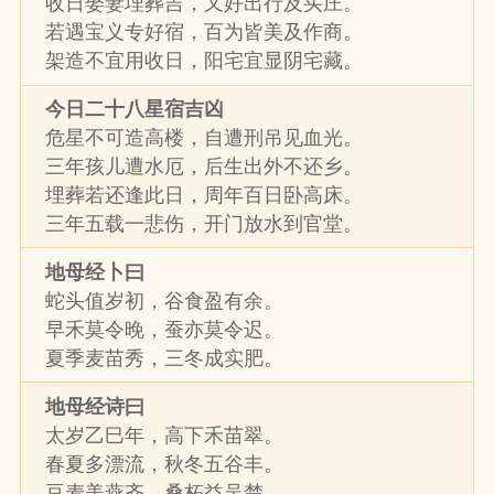
收日娶妻埋葬吉，又好出行及买庄。
若遇宝义专好宿，百为皆美及作商。
架造不宜用收日，阳宅宜显阴宅藏。
今日二十八星宿吉凶
危星不可造高楼，自遭刑吊见血光。
三年孩儿遭水厄，后生出外不还乡。
埋葬若还逢此日，周年百日卧高床。
三年五载一悲伤，开门放水到官堂。
地母经卜曰
蛇头值岁初，谷食盈有余。
早禾莫令晚，蚕亦莫令迟。
夏季麦苗秀，三冬成实肥。
地母经诗曰
太岁乙巳年，高下禾苗翠。
春夏多漂流，秋冬五谷丰。
豆麦美燕齐，桑柘益吴楚。