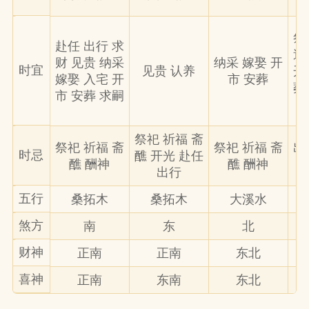
祭
赴任 出行 求
造
财 见贵 纳采
纳采 嫁娶 开
时宜
见贵 认养
开
嫁娶 入宅 开
市 安葬
葬
市 安葬 求嗣
祭祀 祈福 斋
祭祀 祈福 斋
祭祀 祈福 斋
出
时忌
醮 开光 赴任
醮 酬神
醮 酬神
出行
五行
桑拓木
桑拓木
大溪水
煞方
南
东
北
财神
正南
正南
东北
喜神
正南
东南
东北