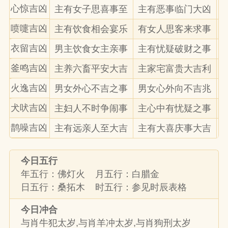
心惊吉凶
主有女子思喜事至
主有恶事临门大凶
喷嚏吉凶
主有饮食相会宴乐
有女人思客来求事
衣留吉凶
男主饮食女主亲事
主有忧疑破财之事
釜鸣吉凶
主养六畜平安大吉
主家宅富贵大吉利
火逸吉凶
男女外心不吉之事
男女心外向不吉兆
犬吠吉凶
主妇人不时争闹事
主心中有忧疑之事
鹊噪吉凶
主有远亲人至大吉
主有大喜庆事大吉
今日五行
年五行：佛灯火 月五行：白腊金
日五行：桑拓木 时五行：参见时辰表格
今日冲合
与肖牛犯太岁,与肖羊冲太岁,与肖狗刑太岁