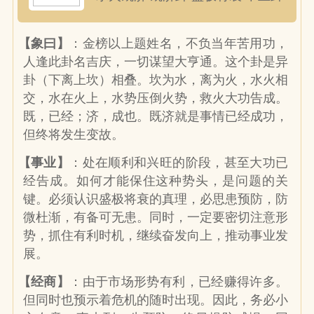
【象曰】
：金榜以上题姓名，不负当年苦用功，
人逢此卦名吉庆，一切谋望大亨通。这个卦是异
卦（下离上坎）相叠。坎为水，离为火，水火相
交，水在火上，水势压倒火势，救火大功告成。
既，已经；济，成也。既济就是事情已经成功，
但终将发生变故。
【事业】
：处在顺利和兴旺的阶段，甚至大功已
经告成。如何才能保住这种势头，是问题的关
键。必须认识盛极将衰的真理，必思患预防，防
微杜渐，有备可无患。同时，一定要密切注意形
势，抓住有利时机，继续奋发向上，推动事业发
展。
【经商】
：由于市场形势有利，已经赚得许多。
但同时也预示着危机的随时出现。因此，务必小