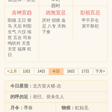
酉时
吉神宜趋
凶煞宜忌
彭祖百忌
阳德 王日 驿
厌对 招摇 血
甲不开仓
马 天后 时阳
忌 八专 天狗
寅不祭祀
生气 六仪 续
下食
世 五合 司命
鸣吠对 天贵
天官 福厚 旺
日
<上月
13日
14日
今日
16日
17日
下月>
今日星宿：
北方室火猪-吉
的呼勿近：
癸巳、癸未生人
月令：
季春
物候：
虹始见