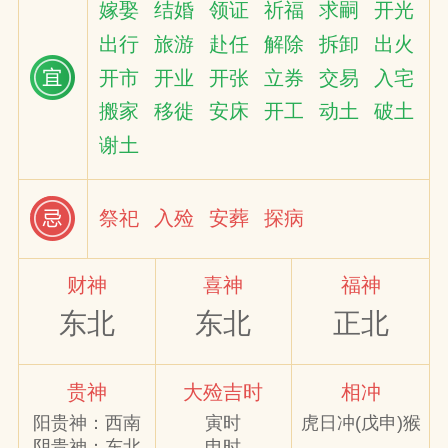
嫁娶
结婚
领证
祈福
求嗣
开光
出行
旅游
赴任
解除
拆卸
出火
网
开市
开业
开张
立券
交易
入宅
搬家
移徙
安床
开工
动土
破土
谢土
祭祀
入殓
安葬
探病
财神
喜神
福神
东北
东北
正北
贵神
大殓吉时
相冲
阳贵神：西南
寅时
虎日冲(戊申)猴
阴贵神：东北
申时