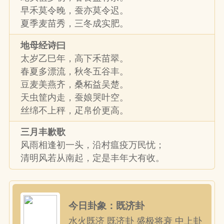
早禾莫令晚，蚕亦莫令迟。
夏季麦苗秀，三冬成实肥。
地母经诗曰
太岁乙巳年，高下禾苗翠。
春夏多漂流，秋冬五谷丰。
豆麦美燕齐，桑柘益吴楚。
天虫筐内走，蚕娘哭叶空。
丝绵不上秤，疋帛价更高。
三月丰歉歌
风雨相逢初一头，沿村瘟疫万民忧；
清明风若从南起，定是丰年大有收。
今日卦象：既济卦
水火既济 既济卦 盛极将衰 中上卦