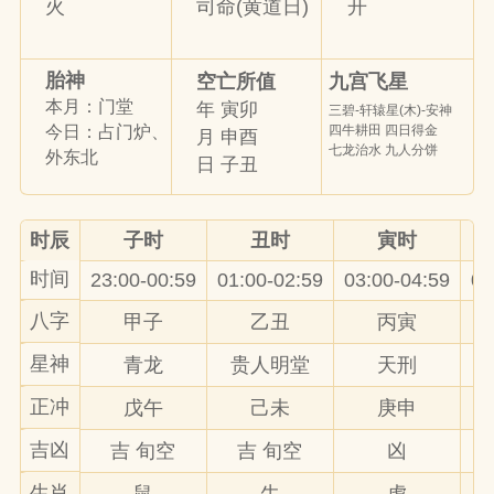
火
司命(黄道日)
开
胎神
九宫飞星
空亡所值
本月：门堂
年 寅卯
三碧-轩辕星(木)-安神
四牛耕田 四日得金
今日：占门炉、
月 申酉
七龙治水 九人分饼
外东北
日 子丑
时辰
子时
丑时
寅时
时间
23:00-00:59
01:00-02:59
03:00-04:59
05
八字
甲子
乙丑
丙寅
星神
青龙
贵人明堂
天刑
正冲
戊午
己未
庚申
吉凶
吉 旬空
吉 旬空
凶
生肖