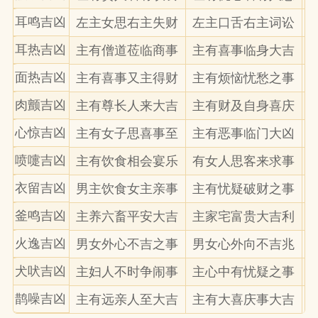
耳鸣吉凶
左主女思右主失财
左主口舌右主词讼
耳热吉凶
主有僧道莅临商事
主有喜事临身大吉
面热吉凶
主有喜事又主得财
主有烦恼忧愁之事
肉颤吉凶
主有尊长人来大吉
主有财及自身喜庆
心惊吉凶
主有女子思喜事至
主有恶事临门大凶
喷嚏吉凶
主有饮食相会宴乐
有女人思客来求事
衣留吉凶
男主饮食女主亲事
主有忧疑破财之事
釜鸣吉凶
主养六畜平安大吉
主家宅富贵大吉利
火逸吉凶
男女外心不吉之事
男女心外向不吉兆
犬吠吉凶
主妇人不时争闹事
主心中有忧疑之事
鹊噪吉凶
主有远亲人至大吉
主有大喜庆事大吉