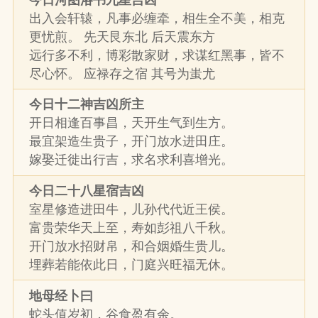
出入会轩辕，凡事必缠牵，相生全不美，相克
更忧煎。 先天艮东北 后天震东方
远行多不利，博彩散家财，求谋红黑事，皆不
尽心怀。 应禄存之宿 其号为蚩尤
今日十二神吉凶所主
开日相逢百事昌，天开生气到生方。
最宜架造生贵子，开门放水进田庄。
嫁娶迁徙出行吉，求名求利喜增光。
今日二十八星宿吉凶
室星修造进田牛，儿孙代代近王侯。
富贵荣华天上至，寿如彭祖八千秋。
开门放水招财帛，和合姻婚生贵儿。
埋葬若能依此日，门庭兴旺福无休。
地母经卜曰
蛇头值岁初，谷食盈有余。