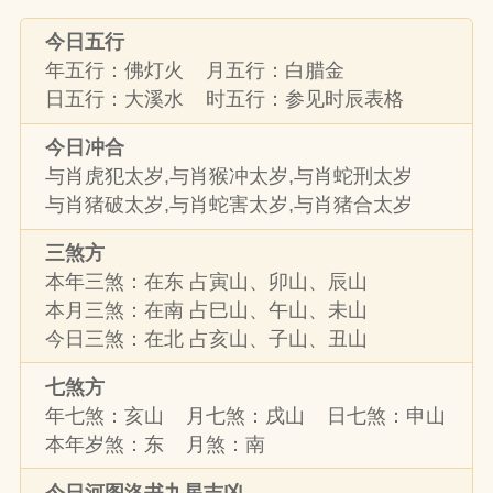
今日五行
年五行：佛灯火 月五行：白腊金
日五行：大溪水 时五行：参见时辰表格
今日冲合
与肖虎犯太岁,与肖猴冲太岁,与肖蛇刑太岁
与肖猪破太岁,与肖蛇害太岁,与肖猪合太岁
三煞方
本年三煞：在东 占寅山、卯山、辰山
本月三煞：在南 占巳山、午山、未山
今日三煞：在北 占亥山、子山、丑山
七煞方
年七煞：亥山 月七煞：戌山 日七煞：申山
本年岁煞：东 月煞：南
今日河图洛书九星吉凶