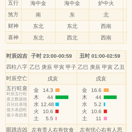
五行
海中金
海中金
炉中火
煞方
南
东
北
财神
东北
东北
西南
喜神
东北
西北
西南
时辰凶吉
子时 23:00-00:59
丑时 01:00-02:59
寅
四柱八字
乙巳 庚辰 甲寅 甲子
乙巳 庚辰 甲寅 乙丑
乙
时辰空亡
戌亥
戌亥
五行旺衰
金
14.3
金
16.6
时辰五行旺
木
44
木
44
衰之数据按
水
12.48
水
5.2
百分比表现
值大表趋旺
火
10.6
火
10.6
值小表趋衰
土
5.5
土
11
眼跳吉凶
左有贵人右有饮食
左有忧心右有人思