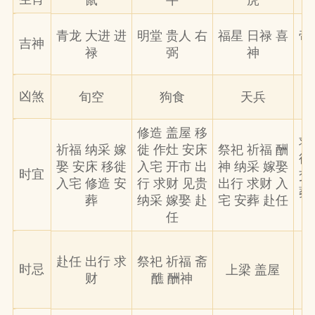
鼠
牛
虎
青龙 大进 进
明堂 贵人 右
福星 日禄 喜
帝
吉神
禄
弼
神
凶煞
旬空
狗食
天兵
修造 盖屋 移
求
祈福 纳采 嫁
徙 作灶 安床
祭祀 祈福 酬
徙
娶 安床 移徙
入宅 开市 出
神 纳采 嫁娶
时宜
交
入宅 修造 安
行 求财 见贵
出行 求财 入
葬
葬
纳采 嫁娶 赴
宅 安葬 赴任
任
赴任 出行 求
祭祀 祈福 斋
时忌
上梁 盖屋
财
醮 酬神