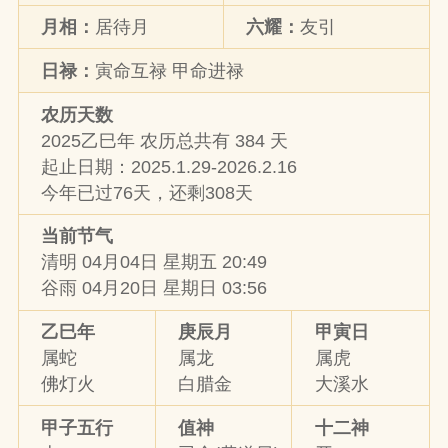
月相：
居待月
六耀：
友引
日禄：
寅命互禄 甲命进禄
农历天数
2025乙巳年 农历总共有 384 天
起止日期：2025.1.29-2026.2.16
今年已过76天，还剩308天
当前节气
清明 04月04日 星期五 20:49
谷雨 04月20日 星期日 03:56
乙巳年
庚辰月
甲寅日
属蛇
属龙
属虎
佛灯火
白腊金
大溪水
甲子五行
值神
十二神