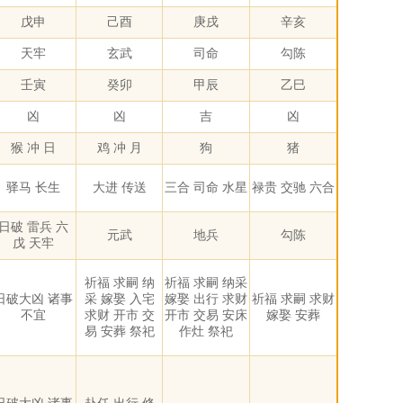
戊申
己酉
庚戌
辛亥
天牢
玄武
司命
勾陈
壬寅
癸卯
甲辰
乙巳
凶
凶
吉
凶
猴 冲 日
鸡 冲 月
狗
猪
驿马 长生
大进 传送
三合 司命 水星
禄贵 交驰 六合
日破 雷兵 六
元武
地兵
勾陈
戊 天牢
祈福 求嗣 纳
祈福 求嗣 纳采
日破大凶 诸事
采 嫁娶 入宅
嫁娶 出行 求财
祈福 求嗣 求财
不宜
求财 开市 交
开市 交易 安床
嫁娶 安葬
易 安葬 祭祀
作灶 祭祀