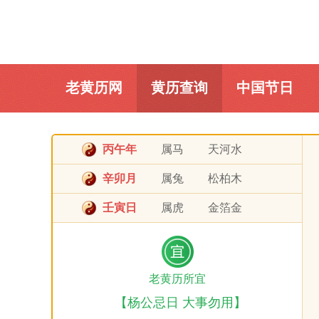
老黄历网
黄历查询
中国节日
丙午年
属马
天河水
辛卯月
属兔
松柏木
壬寅日
属虎
金箔金
老黄历所宜
【杨公忌日 大事勿用】