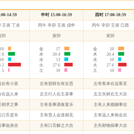
00-14:59
申时 15:00-16:59
酉时 17:00-18:59
 壬寅 丁未
丙午 辛卯 壬寅 戊申
丙午 辛卯 壬寅 己酉
寅卯
寅卯
寅卯
10
金
17
金
20
2.8
木
20.4
木
20.4
10
水
13
水
10
3.2
火
27.6
火
27.6
5
土
10
土
10
昌右有小喜
左有损财右有女思
左有客来右远客至
食右远人来
左主行人右主喜事
左主失财右主大吉
至相求之事
主有喜事酒食宴乐
主有人来婚姻事吉
讼口舌是非
主有贵人会道相见
主有远人来相会吉
喜事临身吉
主有口舌解之大吉
主失财物祸事大吉