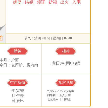
嫁娶
结婚
领证
祈福
出火
入宅
节气：清明 4月5日 星期日 02:40
胎神
相冲
本月：户窗
虎日冲(丙申)猴
今日：仓库炉、房内南
空亡所值
九宫飞星
年 寅卯
九紫-天乙星(火)-吉神
月 午未
四牛耕田 五人分饼
七龙治水 十日得金
日 辰巳