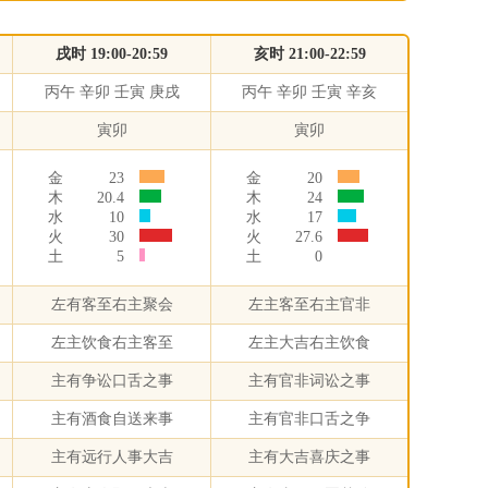
戌时 19:00-20:59
亥时 21:00-22:59
丙午 辛卯 壬寅 庚戌
丙午 辛卯 壬寅 辛亥
寅卯
寅卯
金
23
金
20
木
20.4
木
24
水
10
水
17
火
30
火
27.6
土
5
土
0
左有客至右主聚会
左主客至右主官非
左主饮食右主客至
左主大吉右主饮食
主有争讼口舌之事
主有官非词讼之事
主有酒食自送来事
主有官非口舌之争
主有远行人事大吉
主有大吉喜庆之事