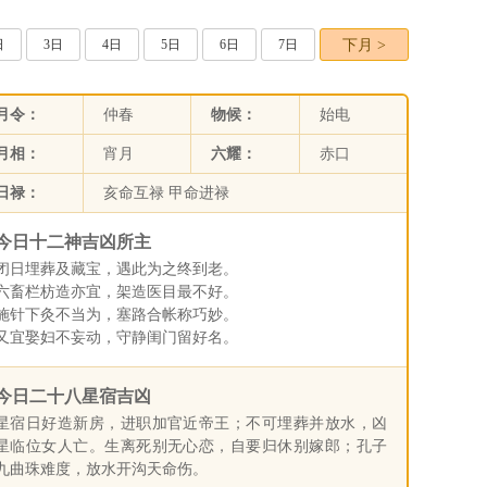
日
3日
4日
5日
6日
7日
下月 >
月令：
仲春
物候：
始电
月相：
宵月
六耀：
赤口
日禄：
亥命互禄 甲命进禄
今日十二神吉凶所主
闭日埋葬及藏宝，遇此为之终到老。
六畜栏枋造亦宜，架造医目最不好。
施针下灸不当为，塞路合帐称巧妙。
又宜娶妇不妄动，守静闺门留好名。
今日二十八星宿吉凶
星宿日好造新房，进职加官近帝王；不可埋葬并放水，凶
星临位女人亡。生离死别无心恋，自要归休别嫁郎；孔子
九曲珠难度，放水开沟天命伤。