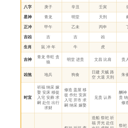
八字
庚子
辛丑
壬寅
星神
青龙
明堂
天刑
正冲
甲午
乙未
丙申
吉凶
吉
吉
凶
生肖
鼠 冲 年
牛
虎
青龙 帝旺 贪
吉神
明堂 进贵
文昌 比肩
贵
狼
日建 天贼 路
凶煞
地兵
狗食
朱
空 大退 天刑
祈福 纳采 嫁
修造 盖屋 移
娶 安床 移徙
酬神
徙 作灶 安床
时宜
入宅 安葬 求
见贵 认养
贵 
入宅 开市 求
嗣 赴任 出行
修
嗣 纳采 嫁娶
求财
造船 祭祀 祈
福 开光 赴任
祭祀