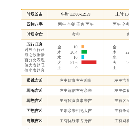
时辰凶吉
午时 11:00-12:59
未时 13:
四柱八字
丙午 辛卯 壬寅 丙午
丙午 辛卯
时辰空亡
寅卯
五行旺衰
金
10
金
时辰五行旺
木
20.4
木
2
衰之数据按
水
10
水
百分比表现
火
51.6
火
4
值大表趋旺
土
0
土
值小表趋衰
眼跳吉凶
左主饮食右有凶事
左主吉
耳鸣吉凶
左主远信右有亲来
左主饮
耳热吉凶
主有饮食喜事来吉
主有客
面热吉凶
主姻亲来相见大吉
主有争
肉颤吉凶
主有忧疑事占身吉
主有财