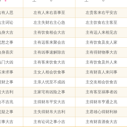
5
土
0
土
0
右有人思
左有人来右喜事至
左贵客来右平安吉
右主词讼
左主失财右主心急
左主饮食右主客至
临身大吉
主有饮食相会大吉
主有远人来相见吉
忧愁之事
主有远客来聚会吉
主有饮食及友人家
自身喜庆
主有凶事速解除吉
主有得财物事大吉
临门大凶
主有客来饮食大吉
主有饮食及外人来
客来求事
主女人相会饮食事
主有财喜人来问事
破财之事
主亲人忧至不成凶
主交友相会饮食吉
贵大吉利
主家宅有凶险之事
主有客至祸事者凶
向不吉兆
主得财帛平安大吉
主得财帛亨通之兆
忧疑之事
主失得财帛大吉利
主君雄心得财利禄
庆事大吉
主有讼词之事小吉
主有财喜酒食大吉