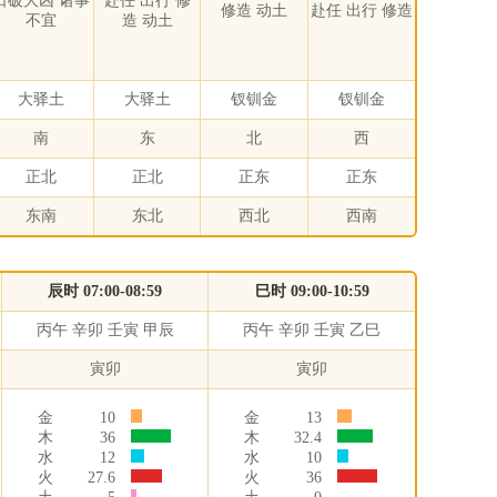
日破大凶 诸事
赴任 出行 修
修造 动土
赴任 出行 修造
不宜
造 动土
大驿土
大驿土
钗钏金
钗钏金
南
东
北
西
正北
正北
正东
正东
东南
东北
西北
西南
辰时 07:00-08:59
巳时 09:00-10:59
丙午 辛卯 壬寅 甲辰
丙午 辛卯 壬寅 乙巳
寅卯
寅卯
金
10
金
13
木
36
木
32.4
水
12
水
10
火
27.6
火
36