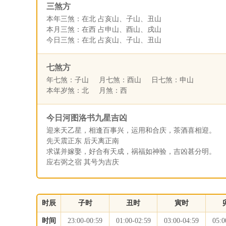
三煞方
本年三煞：在北 占亥山、子山、丑山
本月三煞：在西 占申山、酉山、戌山
今日三煞：在北 占亥山、子山、丑山
七煞方
年七煞：子山 月七煞：酉山 日七煞：申山
本年岁煞：北 月煞：西
今日河图洛书九星吉凶
迎来天乙星，相逢百事兴，运用和合庆，茶酒喜相迎。
先天震正东 后天离正南
求谋并嫁娶，好合有天成，祸福如神验，吉凶甚分明。
应右弼之宿 其号为吉庆
时辰
子时
丑时
寅时
时间
23:00-00:59
01:00-02:59
03:00-04:59
05:0