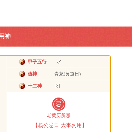
用神
甲子五行
水
值神
青龙(黄道日)
十二神
闭
老黄历所忌
【杨公忌日 大事勿用】