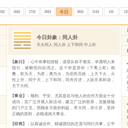
今日
25日
26日
27日
28日
30日
31日
1日
2
今日卦象：同人卦
天火同人 同人卦 上下和同 中上卦
【象曰】
：心中有事犯猜疑，谋望从前不着实，幸遇明人来
指引，诸般忧闷自消之。这个卦是异卦（下离上乾）相
叠，乾为天，为君；离为火，为臣民百姓，上天下火，火
性上升，同于天，上下和同，同舟共济，人际关系和谐，
天下大同。
【事业】
：顺利、平安、尤其是在与他人的合作方面会十分
成功，宜广泛开展人际活动，建立广泛的联系，克服狭隘
的门户之见，照顾各方面的利益，求大同，存小异，坚持
正确的原则，必能成就大事业。
【经商】
：以真诚合作、精诚团结的态度与同行共事，公平