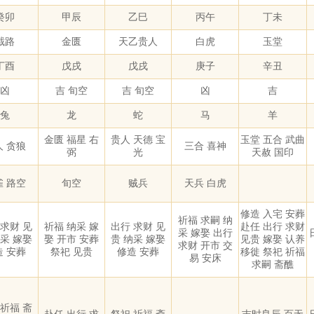
癸卯
甲辰
乙巳
丙午
丁未
截路
金匮
天乙贵人
白虎
玉堂
丁酉
戊戌
戊戌
庚子
辛丑
凶
吉 旬空
吉 旬空
凶
吉
兔
龙
蛇
马
羊
金匮 福星 右
贵人 天德 宝
玉堂 五合 武曲
人 贪狼
三合 喜神
弼
光
天赦 国印
雀 路空
旬空
贼兵
天兵 白虎
修造 入宅 安葬
祈福 求嗣 纳
 求财 见
祈福 纳采 嫁
出行 求财 见
赴任 出行 求财
采 嫁娶 出行
纳采 嫁娶
娶 开市 安葬
贵 纳采 嫁娶
见贵 嫁娶 认养
求财 开市 交
造 安葬
祭祀 见贵
修造 安葬
移徙 祭祀 祈福
易 安床
求嗣 斋醮
 祈福 斋