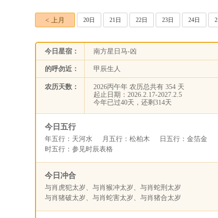
< 上月
20日
21日
22日
23日
24日
今日星宿：
南方星日马-凶
的呼勿近：
甲辰生人
农历天数：
2026丙午年 农历总共有 354 天
起止日期：2026.2.17-2027.2.5
今年已过40天，还剩314天
今日五行
年五行：天河水 月五行：松柏木 日五行：金箔金
时五行：参见时辰表格
今日冲合
与肖虎犯太岁、与肖猴冲太岁、与肖蛇刑太岁
与肖猪破太岁、与肖蛇害太岁、与肖猪合太岁