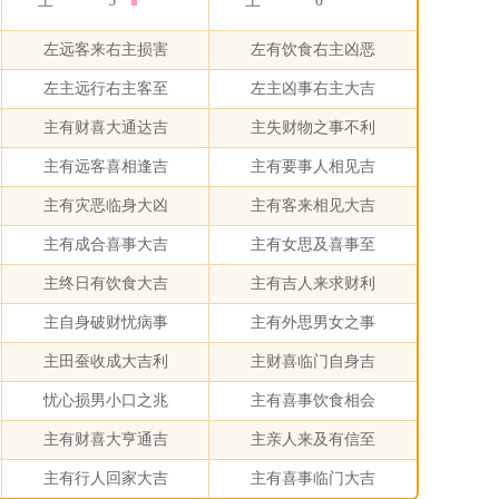
土
5
土
0
左远客来右主损害
左有饮食右主凶恶
左主远行右主客至
左主凶事右主大吉
主有财喜大通达吉
主失财物之事不利
主有远客喜相逢吉
主有要事人相见吉
主有灾恶临身大凶
主有客来相见大吉
主有成合喜事大吉
主有女思及喜事至
主终日有饮食大吉
主有吉人来求财利
主自身破财忧病事
主有外思男女之事
主田蚕收成大吉利
主财喜临门自身吉
忧心损男小口之兆
主有喜事饮食相会
主有财喜大亨通吉
主亲人来及有信至
主有行人回家大吉
主有喜事临门大吉