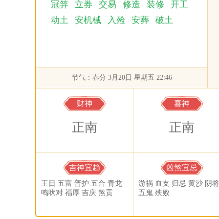
冠笄
立券
交易
修造
装修
开工
动土
安机械
入殓
安葬
破土
节气：春分 3月20日 星期五 22:46
财神
喜神
正南
正南
吉神宜趋
凶煞宜忌
王日 五富 普护 五合 青龙
游祸 血支 归忌 黄沙 阴
鸣吠对 福厚 吉庆 煞贡
五鬼 殃败