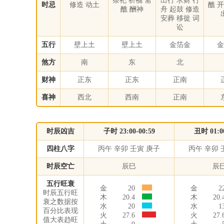
祭祀 祈福 斋
出行 求财 行
时忌
修造 动土
醮 
醮 酬神
舟 起鼓 修造
安葬 移徙 词
讼
五行
壁上土
壁上土
金箔金
金
煞方
南
东
北
财神
正东
正东
正南
喜神
西北
西南
正南
时辰凶吉
子时 23:00-00:59
丑时 01:00
四柱八字
丙午 辛卯 壬寅 庚子
丙午 辛卯 
时辰空亡
辰巳
辰
五行旺衰
金
20
金
2
时辰五行旺
木
20.4
木
20.
衰之数据按
水
20
水
1
百分比表现
火
27.6
火
27.
值大表趋旺