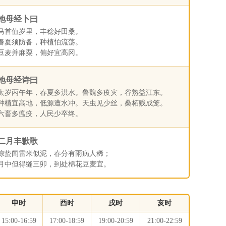
地母经卜曰
马首值岁里，丰稔好田桑。
春夏须防备，种植怕流荡。
豆麦并麻粟，偏好宜高冈。
地母经诗曰
太岁丙午年，春夏多洪水。鲁魏多疫灾，谷熟益江东。
种植宜高地，低源遭水冲。天虫见少丝，桑柘贱成笼。
六畜多瘟疫，人民少卒终。
二月丰歉歌
惊蛰闻雷米似泥，春分有雨病人稀；
月中但得缝三卯，到处棉花豆麦宜。
申时
酉时
戌时
亥时
15:00-16:59
17:00-18:59
19:00-20:59
21:00-22:59