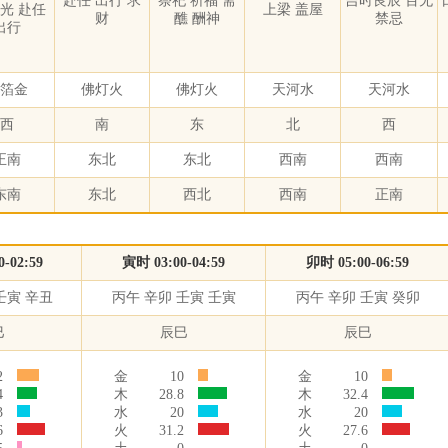
赴任 出行 求
祭祀 祈福 斋
吉时良辰 百无
开光 赴任
上梁 盖屋
财
醮 酬神
禁忌
出行
箔金
佛灯火
佛灯火
天河水
天河水
西
南
东
北
西
正南
东北
东北
西南
西南
东南
东北
西北
西南
正南
-02:59
寅时 03:00-04:59
卯时 05:00-06:59
壬寅 辛丑
丙午 辛卯 壬寅 壬寅
丙午 辛卯 壬寅 癸卯
巳
辰巳
辰巳
2
金
10
金
10
4
木
28.8
木
32.4
3
水
20
水
20
6
火
31.2
火
27.6