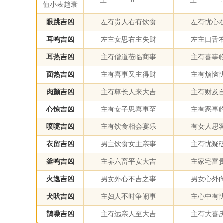
土
0
土
值小表趋衰
眼跳吉凶
左有贵人右有饮食
左有忧心
耳鸣吉凶
左主女思右主失财
左主口舌
耳热吉凶
主有僧道莅临商事
主有喜事
面热吉凶
主有喜事又主得财
主有烦恼
肉颤吉凶
主有尊长人来大吉
主有财及
心惊吉凶
主有女子思喜事至
主有恶事
喷嚏吉凶
主有饮食相会宴乐
有女人思
衣留吉凶
男主饮食女主亲事
主有忧疑
釜鸣吉凶
主养六畜平安大吉
主家宅富
火逸吉凶
男女外心不吉之事
男女心外
犬吠吉凶
主妇人不时争闹事
主心中有
鹊噪吉凶
主有远亲人至大吉
主有大喜