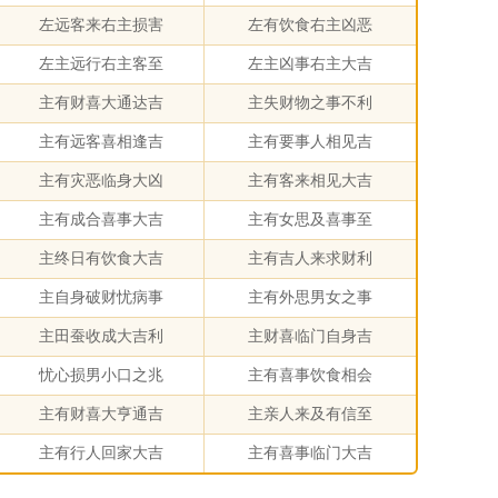
左远客来右主损害
左有饮食右主凶恶
左主远行右主客至
左主凶事右主大吉
主有财喜大通达吉
主失财物之事不利
主有远客喜相逢吉
主有要事人相见吉
主有灾恶临身大凶
主有客来相见大吉
主有成合喜事大吉
主有女思及喜事至
主终日有饮食大吉
主有吉人来求财利
主自身破财忧病事
主有外思男女之事
主田蚕收成大吉利
主财喜临门自身吉
忧心损男小口之兆
主有喜事饮食相会
主有财喜大亨通吉
主亲人来及有信至
主有行人回家大吉
主有喜事临门大吉