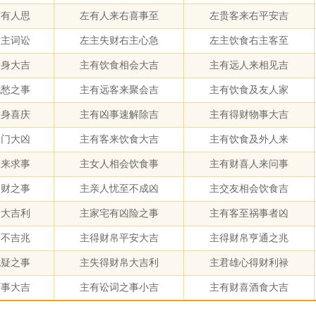
右有人思
左有人来右喜事至
左贵客来右平安吉
右主词讼
左主失财右主心急
左主饮食右主客至
临身大吉
主有饮食相会大吉
主有远人来相见吉
忧愁之事
主有远客来聚会吉
主有饮食及友人家
自身喜庆
主有凶事速解除吉
主有得财物事大吉
临门大凶
主有客来饮食大吉
主有饮食及外人来
客来求事
主女人相会饮食事
主有财喜人来问事
破财之事
主亲人忧至不成凶
主交友相会饮食吉
贵大吉利
主家宅有凶险之事
主有客至祸事者凶
向不吉兆
主得财帛平安大吉
主得财帛亨通之兆
忧疑之事
主失得财帛大吉利
主君雄心得财利禄
庆事大吉
主有讼词之事小吉
主有财喜酒食大吉