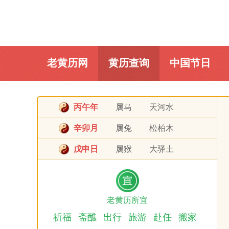
老黄历网
黄历查询
中国节日
丙午年
属马
天河水
辛卯月
属兔
松柏木
戊申日
属猴
大驿土
老黄历所宜
祈福
斋醮
出行
旅游
赴任
搬家