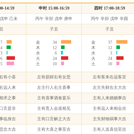
0-14:59
申时 15:00-16:59
酉时 17:00-18:59
 戊申 己未
丙午 辛卯 戊申 庚申
丙午 辛卯 戊申 辛酉
丑
子丑
子丑
17
金
34
金
37
.4
木
12
木
12
3
水
6
水
3
.6
火
24
火
24
25
土
10
土
10
右有小喜
左有损财右有女思
左有客来右远客至
右远人来
左主行人右主喜事
左主失财右主大吉
相求之事
主有喜事酒食宴乐
主有人来婚姻事吉
口舌是非
主有贵人会道相见
主有远人来相会吉
事临身吉
主有口舌解之大吉
主失财物祸事大吉
思念大吉
主有大喜之事至吉
主有人送喜信至吉