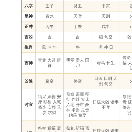
八字
壬子
癸丑
甲寅
星神
青龙
天官
天刑
正冲
丙午
丁未
戊申
吉凶
吉
吉
凶 旬空
凶
生肖
鼠 冲 年
牛
虎 冲 日
传送
青龙 大进 唐
明堂 贵人 国
吉神
驿马 长生
福 
符
印
日破 日刑 天
凶煞
路空
路空
刑 旬空
修造 盖屋 移
纳采 嫁娶 安
祭祀
徙 作灶 安床
床 移徙 入宅
日破大凶 诸事
贵 
时宜
入宅 开市 酬
修造 安葬 见
不宜
修造
神 求财 见贵
贵 求财
徙
纳采 嫁娶
祭祀 祈福 斋
祭祀 祈福 斋
日破大凶 诸事