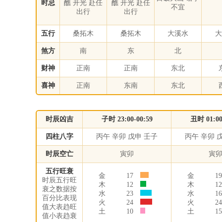
时忌
醮 开光 赴任
醮 开光 赴任
不宜
出行
出行
五行
桑拓木
桑拓木
大溪水
大
煞方
南
东
北
财神
正南
正南
东北
喜神
正南
东南
东北
时辰凶吉
子时 23:00-00:59
丑时 01:00
四柱八字
丙午 辛卯 戊申 壬子
丙午 辛卯 
时辰空亡
寅卯
寅
五行旺衰
金
17
金
19
时辰五行旺
木
12
木
12
衰之数据按
水
23
水
16
百分比表现
火
24
火
24
值大表趋旺
土
10
土
15
值小表趋衰