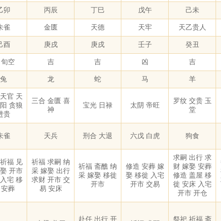
乙卯
丙辰
丁巳
戊午
己未
朱雀
金匮
天德
天牢
天乙贵人
己酉
庚戌
庚戌
壬子
癸丑
 旬空
吉
吉
凶
吉
兔
龙
蛇
马
羊
 天官 天
三合 金匮 喜
罗纹 交贵 玉
太阳 贪狼
宝光 日禄
太阴 帝旺
神
堂
进贵
朱雀
天兵
刑合 大退
六戊 白虎
狗食
求嗣 出行 求
 祈福 见
祈福 求嗣 纳
祈福 斋醮 纳
修造 安葬 嫁
财 嫁娶 安葬
嫁娶 开市
采 嫁娶 出行
采 嫁娶 移徙
娶 移徙 入宅
修造 盖屋 移
 入宅 移
求财 开市 交
开市
开市 交易
徙 安床 入宅
 安葬
易 安床
开市 开仓
赴任 出行 开
祭祀 祈福 斋