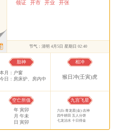
领证
开市
开业
开张
节气：清明 4月5日 星期日 02:40
胎神
相冲
本月：户窗
猴日冲(壬寅)虎
今日：房床炉、房内中
空亡所值
九宫飞星
年 寅卯
六白-青龙星(金)-吉神
月 午未
四牛耕田 五人分饼
七龙治水 十日得金
日 寅卯