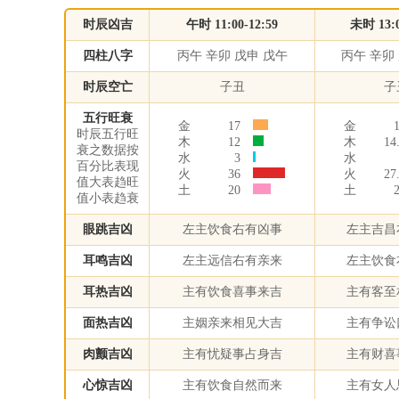
时辰凶吉
午时 11:00-12:59
未时 13:0
四柱八字
丙午 辛卯 戊申 戊午
丙午 辛卯
时辰空亡
子丑
子
五行旺衰
金
17
金
时辰五行旺
木
12
木
14
衰之数据按
水
3
水
百分比表现
火
36
火
27
值大表趋旺
土
20
土
值小表趋衰
眼跳吉凶
左主饮食右有凶事
左主吉昌
耳鸣吉凶
左主远信右有亲来
左主饮食
耳热吉凶
主有饮食喜事来吉
主有客至
面热吉凶
主姻亲来相见大吉
主有争讼
肉颤吉凶
主有忧疑事占身吉
主有财喜
心惊吉凶
主有饮食自然而来
主有女人