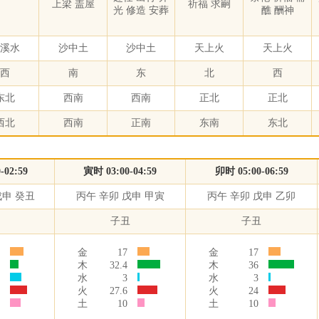
上梁 盖屋
祈福 求嗣
光 修造 安葬
醮 酬神
溪水
沙中土
沙中土
天上火
天上火
西
南
东
北
西
东北
西南
西南
正北
正北
西北
西南
正南
东南
东北
-02:59
寅时 03:00-04:59
卯时 05:00-06:59
戊申 癸丑
丙午 辛卯 戊申 甲寅
丙午 辛卯 戊申 乙卯
卯
子丑
子丑
金
17
金
17
木
32.4
木
36
水
3
水
3
火
27.6
火
24
土
10
土
10