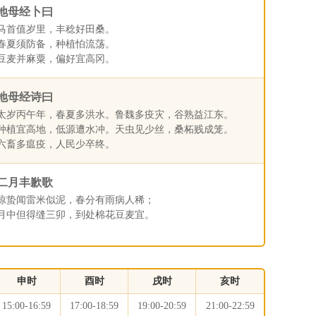
地母经卜曰
马首值岁里，丰稔好田桑。
春夏须防备，种植怕流荡。
豆麦并麻粟，偏好宜高冈。
地母经诗曰
太岁丙午年，春夏多洪水。鲁魏多疫灾，谷熟益江东。
种植宜高地，低源遭水冲。天虫见少丝，桑柘贱成笼。
六畜多瘟疫，人民少卒终。
二月丰歉歌
惊蛰闻雷米似泥，春分有雨病人稀；
月中但得缝三卯，到处棉花豆麦宜。
申时
酉时
戌时
亥时
15:00-16:59
17:00-18:59
19:00-20:59
21:00-22:59