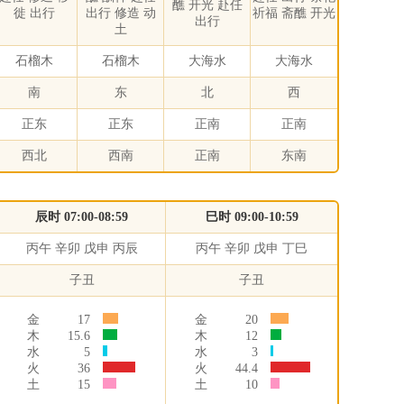
醮 开光 赴任
徙 出行
出行 修造 动
祈福 斋醮 开光
出行
土
石榴木
石榴木
大海水
大海水
南
东
北
西
正东
正东
正南
正南
西北
西南
正南
东南
辰时 07:00-08:59
巳时 09:00-10:59
丙午 辛卯 戊申 丙辰
丙午 辛卯 戊申 丁巳
子丑
子丑
金
17
金
20
木
15.6
木
12
水
5
水
3
火
36
火
44.4
土
15
土
10