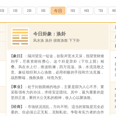
今日
31日
1日
2日
3日
5日
6日
7日
8
今日卦象：涣卦
风水涣 涣卦 拯救涣散 下下卦
【象曰】
：隔河望见一锭金，欲取岸宽水又深，指望资财难
到手，尽夜资财枉费心。这个卦是异卦（下坎上巽）相
叠。风在水上行，推波助澜，四方流溢。涣，水流流散之
意。象征组织和人心涣散，必用积极的手段和方法克服，
战胜弊端，挽救涣散，转危为安。
【事业】
：处于比较困难的地步，主要是因为人心不齐。要
采取强有力的办法，求得安定团结。其中，最为重要的是
坚持正道，秉持大公无私的精神，收人心以聚涣散。
【经商】
：市场状况混乱，方向不明。适当的冒险是完全必
要的。但必须公正无私，克制私欲。争取有实力者的合作