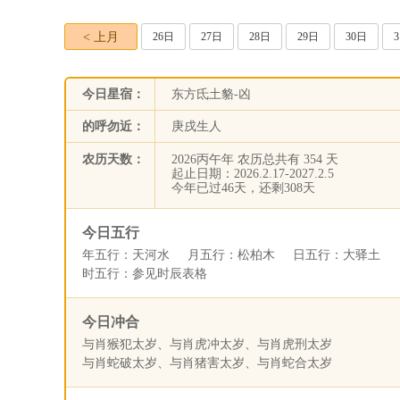
< 上月
26日
27日
28日
29日
30日
今日星宿：
东方氐土貉-凶
的呼勿近：
庚戌生人
农历天数：
2026丙午年 农历总共有 354 天
起止日期：2026.2.17-2027.2.5
今年已过46天，还剩308天
今日五行
年五行：天河水 月五行：松柏木 日五行：大驿土
时五行：参见时辰表格
今日冲合
与肖猴犯太岁、与肖虎冲太岁、与肖虎刑太岁
与肖蛇破太岁、与肖猪害太岁、与肖蛇合太岁