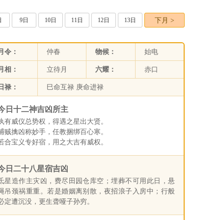
日
9日
10日
11日
12日
13日
下月 >
月令：
仲春
物候：
始电
月相：
立待月
六耀：
赤口
日禄：
巳命互禄 庚命进禄
今日十二神吉凶所主
执有威仪总势权，得遇之星出大贤。
捕贼擒凶称妙手，任教捆绑百心寒。
若合宝义专好宿，用之大吉有威权。
今日二十八星宿吉凶
氐星造作主灾凶，费尽田园仓库空；埋葬不可用此日，悬
绳吊颈祸重重。若是婚姻离别散，夜招浪子入房中；行般
必定遭沉没，更生聋哑子孙穷。