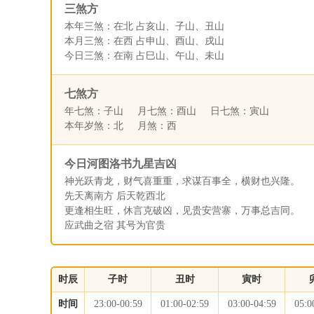
三煞方
本年三煞：在北 占亥山、子山、丑山
本月三煞：在西 占申山、酉山、戌山
今日三煞：在南 占巳山、午山、未山
七煞方
年七煞：子山 月七煞：酉山 日七煞：寅山
本年岁煞：北 月煞：西
今日河图洛书九星吉凶
神光跃青龙，财气喜重重，求谋百事全，横财也兴隆。
先天离南方 后天乾西北
更逢相生旺，休言克破凶，见贵安营寨，万事总吉同。
应武曲之宿 其号为官贵
时辰
子时
丑时
寅时
时间
23:00-00:59
01:00-02:59
03:00-04:59
05:0