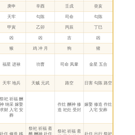
庚申
辛酉
壬戌
癸亥
天牢
勾陈
司命
勾陈
甲寅
乙卯
丙辰
丁巳
凶
凶
吉
凶
猴
鸡 冲 月
狗
猪
福星 进禄
功曹
司命 凤輂
金星 五合
天牢 地兵
天贼 元武
路空
日害 勾陈 路空
祭祀 祈福 酬
神 纳采 嫁娶
作灶 酬神 修
嫁娶 修造 作灶
求财 入宅 安
造 祀灶 受封
入宅 安葬
葬
祭祀 祈福 斋
祭祀 祈福 斋
赴任 修造 移
醮 酬神 赴任
赴任 出行 祭祀