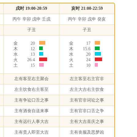
戌时 19:00-20:59
亥时 21:00-22:59
丙午 辛卯 戊申 壬戌
丙午 辛卯 戊申 癸亥
子丑
子丑
金
20
金
17
木
12
木
15.6
水
13
水
20
火
26.4
火
24
土
15
土
10
左有客至右主聚会
左主客至右主官非
左主饮食右主客至
左主大吉右主饮食
主有争讼口舌之事
主有官非词讼之事
主有酒食自送来事
主有官非口舌之争
主有远行人事大吉
主有大吉喜庆之事
主有贵人即至大吉
主有丧服及恶梦凶