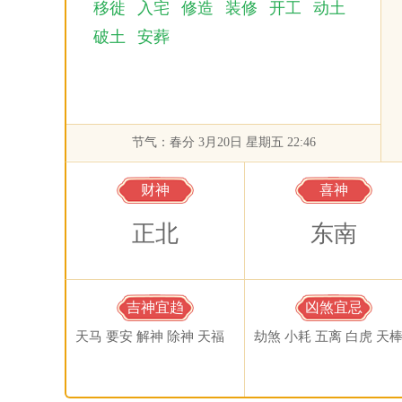
移徙
入宅
修造
装修
开工
动土
破土
安葬
节气：春分 3月20日 星期五 22:46
财神
喜神
正北
东南
吉神宜趋
凶煞宜忌
天马 要安 解神 除神 天福
劫煞 小耗 五离 白虎 天