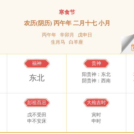
寒食节
农历(阴历) 丙午年 二月十七 小月
丙午年 辛卯月 戊申日
生肖马 白羊座
福神
贵神
阳贵神：东北
东北
阴贵神：西南
彭祖百忌
大殓吉时
棒
戊不受田
寅时
申不安床
申时