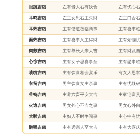
眼跳吉凶
左有贵人右有饮食
左有忧心
耳鸣吉凶
左主女思右主失财
左主口舌
耳热吉凶
主有僧道莅临商事
主有喜事
面热吉凶
主有喜事又主得财
主有烦恼
肉颤吉凶
主有尊长人来大吉
主有财及
心惊吉凶
主有女子思喜事至
主有恶事
喷嚏吉凶
主有饮食相会宴乐
有女人思
衣留吉凶
男主饮食女主亲事
主有忧疑
釜鸣吉凶
主养六畜平安大吉
主家宅富
火逸吉凶
男女外心不吉之事
男女心外
犬吠吉凶
主妇人不时争闹事
主心中有
鹊噪吉凶
主有远亲人至大吉
主有大喜