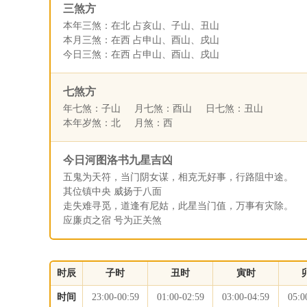
三煞方
本年三煞：在北 占亥山、子山、丑山
本月三煞：在西 占申山、酉山、戌山
今日三煞：在西 占申山、酉山、戌山
七煞方
年七煞：子山 月七煞：酉山 日七煞：丑山
本年岁煞：北 月煞：西
今日河图洛书九星吉凶
五鬼为天符，当门阴女谋，相克无好事，行路阻中途。
其位镇中央 威扬于八面
走失难寻觅，道逢有尼姑，此星当门值，万事有灾除。
应廉贞之宿 号为正关煞
时辰
子时
丑时
寅时
时间
23:00-00:59
01:00-02:59
03:00-04:59
05:0