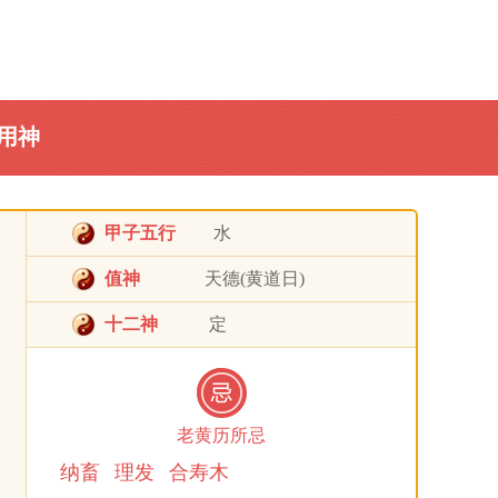
用神
甲子五行
水
值神
天德(黄道日)
十二神
定
老黄历所忌
纳畜
理发
合寿木