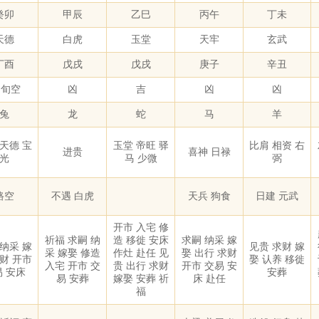
癸卯
甲辰
乙巳
丙午
丁未
天德
白虎
玉堂
天牢
玄武
丁酉
戊戌
戊戌
庚子
辛丑
 旬空
凶
吉
凶
凶
兔
龙
蛇
马
羊
 天德 宝
玉堂 帝旺 驿
比肩 相资 右
进贵
喜神 日禄
光
马 少微
弼
路空
不遇 白虎
天兵 狗食
日建 元武
开市 入宅 修
祈福 求嗣 纳
造 移徙 安床
求嗣 纳采 嫁
 纳采 嫁
见贵 求财 嫁
采 嫁娶 修造
作灶 赴任 见
娶 出行 求财
求财 开市
娶 认养 移徙
入宅 开市 交
贵 出行 求财
开市 交易 安
 安床
安葬
易 安葬
嫁娶 安葬 祈
床 赴任
福