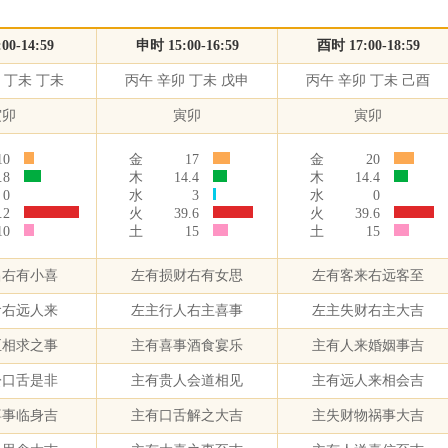
00-14:59
申时 15:00-16:59
酉时 17:00-18:59
 丁未 丁未
丙午 辛卯 丁未 戊申
丙午 辛卯 丁未 己酉
寅卯
寅卯
寅卯
10
金
17
金
20
.8
木
14.4
木
14.4
0
水
3
水
0
.2
火
39.6
火
39.6
10
土
15
土
15
昌右有小喜
左有损财右有女思
左有客来右远客至
食右远人来
左主行人右主喜事
左主失财右主大吉
至相求之事
主有喜事酒食宴乐
主有人来婚姻事吉
讼口舌是非
主有贵人会道相见
主有远人来相会吉
喜事临身吉
主有口舌解之大吉
主失财物祸事大吉