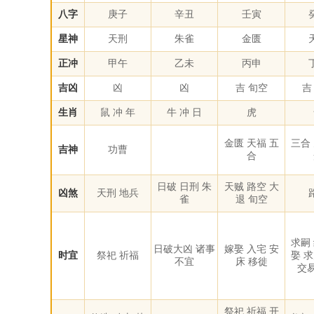
八字
庚子
辛丑
壬寅
星神
天刑
朱雀
金匮
正冲
甲午
乙未
丙申
吉凶
凶
凶
吉 旬空
吉
生肖
鼠 冲 年
牛 冲 日
虎
金匮 天福 五
三合
吉神
功曹
合
日破 日刑 朱
天贼 路空 大
凶煞
天刑 地兵
雀
退 旬空
求嗣
日破大凶 诸事
嫁娶 入宅 安
时宜
祭祀 祈福
娶 
不宜
床 移徙
交易
祭祀 祈福 开