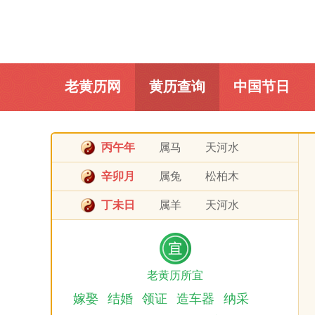
老黄历网
黄历查询
中国节日
丙午年
属马
天河水
辛卯月
属兔
松柏木
丁未日
属羊
天河水
老黄历所宜
嫁娶
结婚
领证
造车器
纳采