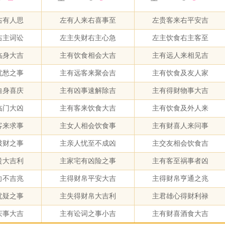
右有人思
左有人来右喜事至
左贵客来右平安吉
右主词讼
左主失财右主心急
左主饮食右主客至
临身大吉
主有饮食相会大吉
主有远人来相见吉
忧愁之事
主有远客来聚会吉
主有饮食及友人家
自身喜庆
主有凶事速解除吉
主有得财物事大吉
临门大凶
主有客来饮食大吉
主有饮食及外人来
客来求事
主女人相会饮食事
主有财喜人来问事
破财之事
主亲人忧至不成凶
主交友相会饮食吉
贵大吉利
主家宅有凶险之事
主有客至祸事者凶
向不吉兆
主得财帛平安大吉
主得财帛亨通之兆
忧疑之事
主失得财帛大吉利
主君雄心得财利禄
庆事大吉
主有讼词之事小吉
主有财喜酒食大吉