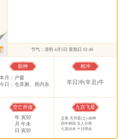
节气：清明 4月5日 星期日 02:40
胎神
相冲
本月：户窗
羊日冲(辛丑)牛
今日：仓库厕、房内东
空亡所值
九宫飞星
年 寅卯
五黄-天符星(土)-凶神
月 午未
四牛耕田 五人分饼
七龙治水 十日得金
日 寅卯