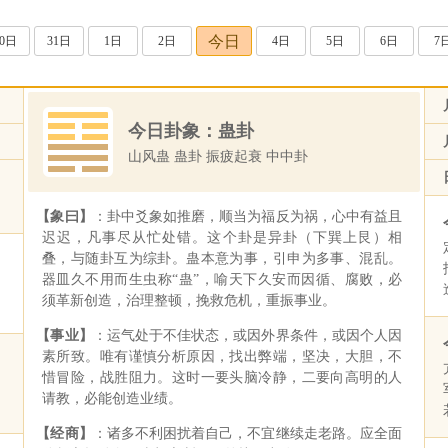
今日
30日
31日
1日
2日
4日
5日
6日
7
今日卦象：蛊卦
山风蛊 蛊卦 振疲起衰 中中卦
【象曰】
：卦中爻象如推磨，顺当为福反为祸，心中有益且
迟迟，凡事尽从忙处错。这个卦是异卦（下巽上艮）相
叠，与随卦互为综卦。蛊本意为事，引申为多事、混乱。
器皿久不用而生虫称“蛊”，喻天下久安而因循、腐败，必
须革新创造，治理整顿，挽救危机，重振事业。
【事业】
：运气处于不佳状态，或因外界条件，或因个人因
素所致。唯有谨慎分析原因，找出弊端，坚决，大胆，不
惜冒险，战胜阻力。这时一要头脑冷静，二要向高明的人
请教，必能创造业绩。
【经商】
：诸多不利困扰着自己，不宜继续走老路。应全面