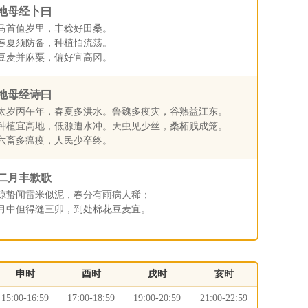
地母经卜曰
马首值岁里，丰稔好田桑。
春夏须防备，种植怕流荡。
豆麦并麻粟，偏好宜高冈。
地母经诗曰
太岁丙午年，春夏多洪水。鲁魏多疫灾，谷熟益江东。
种植宜高地，低源遭水冲。天虫见少丝，桑柘贱成笼。
六畜多瘟疫，人民少卒终。
二月丰歉歌
惊蛰闻雷米似泥，春分有雨病人稀；
月中但得缝三卯，到处棉花豆麦宜。
申时
酉时
戌时
亥时
15:00-16:59
17:00-18:59
19:00-20:59
21:00-22:59