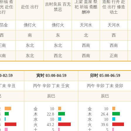
 祈福 斋
上梁 盖屋 祭
造船 行舟 赴
吉时良辰 百无
开光 赴任
赴任 出行
祀 祈福 斋醮
任 出行 修造
禁忌
出行
酬神
动土
箔金
佛灯火
佛灯火
天河水
天河水
西
南
东
北
西
正南
东北
东北
西南
西南
东南
东北
西北
西南
正南
-02:59
寅时 03:00-04:59
卯时 05:00-06:59
丁未 辛丑
丙午 辛卯 丁未 壬寅
丙午 辛卯 丁未 癸卯
巳
辰巳
辰巳
2
金
10
金
10
4
木
22.8
木
26.4
3
水
10
水
10
6
火
43.2
火
39.6
0
土
5
土
5