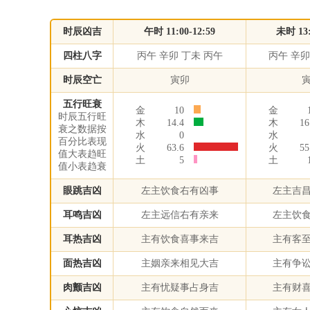
时辰凶吉
午时 11:00-12:59
未时 13:
四柱八字
丙午 辛卯 丁未 丙午
丙午 辛卯
时辰空亡
寅卯
五行旺衰
金
10
金
时辰五行旺
木
14.4
木
16
衰之数据按
水
0
水
百分比表现
火
63.6
火
55
值大表趋旺
土
5
土
值小表趋衰
眼跳吉凶
左主饮食右有凶事
左主吉
耳鸣吉凶
左主远信右有亲来
左主饮
耳热吉凶
主有饮食喜事来吉
主有客
面热吉凶
主姻亲来相见大吉
主有争
肉颤吉凶
主有忧疑事占身吉
主有财