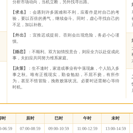
分析市场动向，当机立断，另外找寻出路。
【求名】
：会遇到许多困难和不利，应看作是对自己的考
验，要以百倍的勇气，继续奋斗。同时，虚心寻找自己的
不足，加以补救。
【外出】
：宜推迟或提前。否则会出现危险，务必小心谨
慎。
【婚恋】
：不顺利。双方如情投意合，则应全力以赴促成此
事，夫妇应共同努力维系家庭。
【决策】
：生不逢时，家道或事业有中落现象，个人陷入多
事之秋。唯有正视现实，勤奋勉励，不屈不挠，有所作
为，甚至不惜冒险，挽救败落状况。必要时还需耐心等待
时机。
卯时
辰时
巳时
午时
未时
0-06:59
07:00-08:59
09:00-10:59
11:00-12:59
13:00-14:59