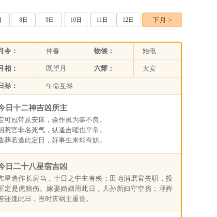
日
8日
9日
10日
11日
12日
下月 >
月令：
仲春
物候：
始电
月相：
既望月
六耀：
大安
日禄：
午命互禄
今日十二神吉凶所主
定可冠带及安床，余作虽为事不良。
招惹官非名死气，纵逢吉曜也平常。
造葬若逢此定日，好事生来却有妨。
今日二十八星宿吉凶
亢星造作长房当，十日之中主有殃；田地消磨官失职，投
军定是虎狼伤。嫁娶婚姻用此日，儿孙新妇守空房；埋葬
若还逢此日，当时灾祸主重丧。