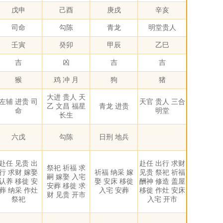
戊申
己酉
庚戌
辛亥
司命
勾陈
青龙
明堂贵人
壬寅
癸卯
甲辰
乙巳
吉
凶
吉
吉
猴
鸡 冲 月
狗
猪
大进 贵人 天
左辅 进贵 司
天官 贵人 三合
乙 文昌 福星
青龙 进贵
命
明堂
长生
六戊
勾陈
日刑 地兵
赴任 见贵 出
赴任 出行 求财
祭祀 祈福 求
行 求财 嫁娶
祈福 纳采 嫁
见贵 祭祀 祈福
嗣 嫁娶 入宅
认养 移徙 安
娶 安床 移徙
酬神 修造 盖屋
安葬 移徙 求
葬 纳采 作灶
入宅 安葬
移徙 作灶 安床
财 见贵 开市
祭祀
入宅 开市