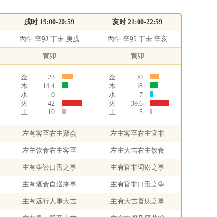
戌时 19:00-20:59
亥时 21:00-22:59
丙午 辛卯 丁未 庚戌
丙午 辛卯 丁未 辛亥
寅卯
寅卯
金
23
金
20
木
14.4
木
18
水
0
水
7
火
42
火
39.6
土
10
土
5
左有客至右主聚会
左主客至右主官非
左主饮食右主客至
左主大吉右主饮食
主有争讼口舌之事
主有官非词讼之事
主有酒食自送来事
主有官非口舌之争
主有远行人事大吉
主有大吉喜庆之事