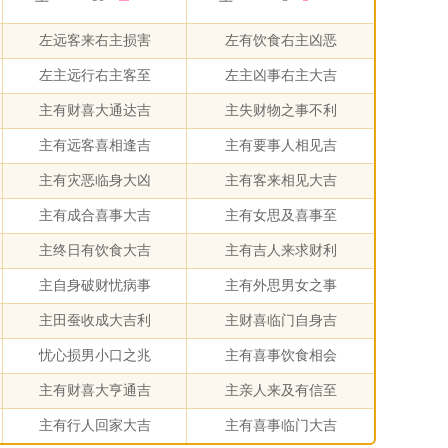
左远客来右主损害
左有饮食右主凶恶
左主远行右主客至
左主凶事右主大吉
主有财喜大通达吉
主失财物之事不利
主有远客喜相逢吉
主有要事人相见吉
主有灾恶临身大凶
主有客来相见大吉
主有成合喜事大吉
主有女思及喜事至
主终日有饮食大吉
主有吉人来求财利
主自身破财忧病事
主有外思男女之事
主田蚕收成大吉利
主财喜临门自身吉
忧心损男小口之兆
主有喜事饮食相会
主有财喜大亨通吉
主亲人来及有信至
主有行人回家大吉
主有喜事临门大吉