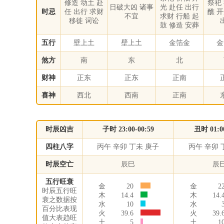
修造 动土 赴
祭祀
日破大凶 诸事
光 赴任 出行
时忌
任 出行 求财
醮 
不宜
求财 行船 起
移徙 词讼
鼓 修造 安葬
五行
壁上土
壁上土
金箔金
金
煞方
南
东
北
财神
正东
正东
正南
喜神
西北
西南
正南
时辰凶吉
子时 23:00-00:59
丑时 01:00
四柱八字
丙午 辛卯 丁未 庚子
丙午 辛卯 
时辰空亡
辰巳
辰
五行旺衰
金
20
金
2
时辰五行旺
木
14.4
木
14.
衰之数据按
水
10
水
百分比表现
火
39.6
火
39.
值大表趋旺
土
5
土
1