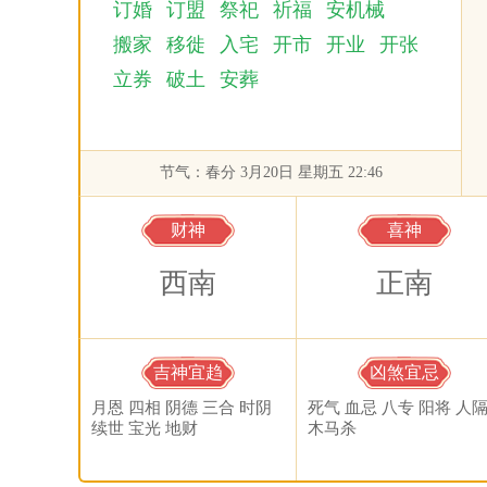
订婚
订盟
祭祀
祈福
安机械
搬家
移徙
入宅
开市
开业
开张
立券
破土
安葬
节气：春分 3月20日 星期五 22:46
财神
喜神
西南
正南
吉神宜趋
凶煞宜忌
月恩 四相 阴德 三合 时阴
死气 血忌 八专 阳将 人
续世 宝光 地财
木马杀