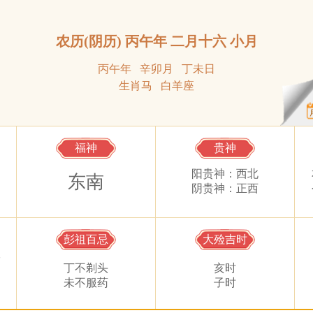
农历(阴历) 丙午年 二月十六 小月
丙午年 辛卯月 丁未日
生肖马 白羊座
福神
贵神
阳贵神：西北
东南
阴贵神：正西
彭祖百忌
大殓吉时
隔
丁不剃头
亥时
未不服药
子时