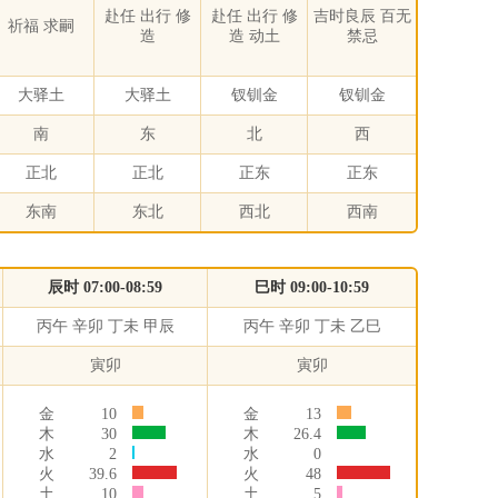
赴任 出行 修
赴任 出行 修
吉时良辰 百无
祈福 求嗣
造
造 动土
禁忌
大驿土
大驿土
钗钏金
钗钏金
南
东
北
西
正北
正北
正东
正东
东南
东北
西北
西南
辰时 07:00-08:59
巳时 09:00-10:59
丙午 辛卯 丁未 甲辰
丙午 辛卯 丁未 乙巳
寅卯
寅卯
金
10
金
13
木
30
木
26.4
水
2
水
0
火
39.6
火
48
土
10
土
5