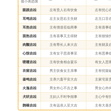
值小表趋衰
眼跳吉凶
左有贵人右有饮食
左有忧心
耳鸣吉凶
左主女思右主失财
左主口舌
耳热吉凶
主有僧道莅临商事
主有喜事
面热吉凶
主有喜事又主得财
主有烦恼
肉颤吉凶
主有尊长人来大吉
主有财及
心惊吉凶
主有女子思喜事至
主有恶事
喷嚏吉凶
主有饮食相会宴乐
有女人思
衣留吉凶
男主饮食女主亲事
主有忧疑
釜鸣吉凶
主养六畜平安大吉
主家宅富
火逸吉凶
男女外心不吉之事
男女心外
犬吠吉凶
主妇人不时争闹事
主心中有
鹊噪吉凶
主有远亲人至大吉
主有大喜