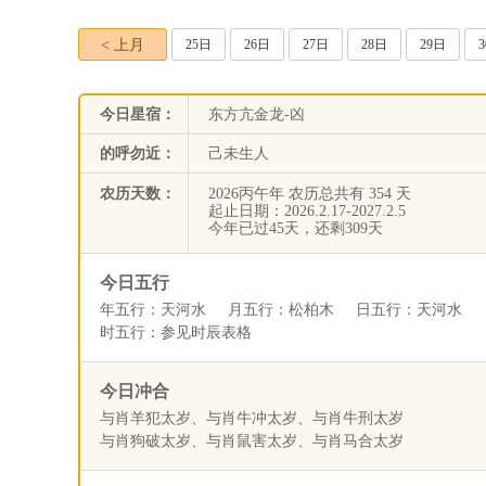
< 上月
25日
26日
27日
28日
29日
今日星宿：
东方亢金龙-凶
的呼勿近：
己未生人
农历天数：
2026丙午年 农历总共有 354 天
起止日期：2026.2.17-2027.2.5
今年已过45天，还剩309天
今日五行
年五行：天河水 月五行：松柏木 日五行：天河水
时五行：参见时辰表格
今日冲合
与肖羊犯太岁、与肖牛冲太岁、与肖牛刑太岁
与肖狗破太岁、与肖鼠害太岁、与肖马合太岁