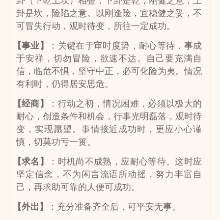
卦（下乾上坎）相叠，下卦是乾，刚健之意；上
卦是坎，险陷之意。以刚逢险，宜稳健之妥，不
可冒失行动，观时待变，所往一定成功。
【事业】
：关键在于审时度势，耐心等待，事成
于安祥，切勿冒险，欲速不达。自己要充满自
信，临危不惧，坚守中正，必可化险为夷。情况
有利时，仍得居安思危。
【经商】
：行动之初，情况困难，必须以极大的
耐心，创造条件和机会，行事光明磊落，观时待
变，实现愿望。事情接近成功时，更应小心谨
慎，切莫功亏一篑。
【求名】
：时机尚不成熟，应耐心等待。这时应
坚定信念，不为闲言流语所动摇，努力丰富自
己，再求助可靠的人便可成功。
【外出】
：充分准备齐全后，可平安无事。