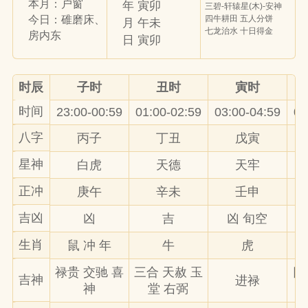
本月：户窗
年 寅卯
三碧-轩辕星(木)-安神
四牛耕田 五人分饼
今日：碓磨床、
月 午未
七龙治水 十日得金
房内东
日 寅卯
时辰
子时
丑时
寅时
时间
23:00-00:59
01:00-02:59
03:00-04:59
05
八字
丙子
丁丑
戊寅
星神
白虎
天德
天牢
正冲
庚午
辛未
壬申
吉凶
凶
吉
凶 旬空
生肖
鼠 冲 年
牛
虎
禄贵 交驰 喜
三合 天赦 玉
日
吉神
进禄
神
堂 右弼