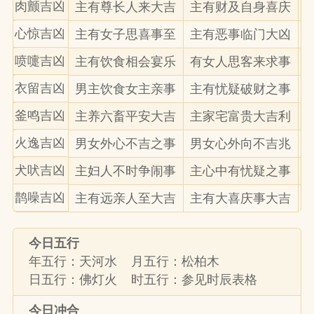
肉颤吉凶
主有尊长人来大吉
主有财及自身喜庆
心惊吉凶
主有女子思喜事至
主有恶事临门大凶
喷嚏吉凶
主有饮食相会宴乐
有女人思客来求事
衣留吉凶
男主饮食女主亲事
主有忧疑破财之事
釜鸣吉凶
主养六畜平安大吉
主家宅富贵大吉利
火逸吉凶
男女外心不吉之事
男女心外向不吉兆
犬吠吉凶
主妇人不时争闹事
主心中有忧疑之事
鹊噪吉凶
主有远亲人至大吉
主有大喜庆事大吉
今日五行
年五行：天河水 月五行：松柏木
日五行：佛灯火 时五行：参见时辰表格
今日冲合