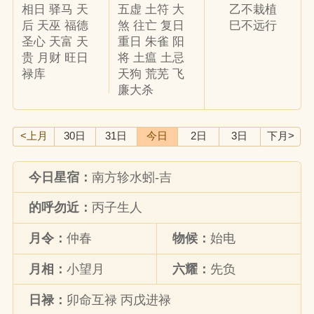
相日 驿马 天
五虚 土符 大
乙不栽植
后 天巫 福德
煞 往亡 复日
巳不远行
圣心 天富 天
重日 朱雀 阳
贵 月财 旺日
将 土瘟 土忌
禄库
天狗 荒芜 飞
廉大杀
<上月
30日
31日
今日
2日
3日
下月>
今日星宿：
南方轸水蚓-吉
的呼勿近：
丙子生人
月令：
仲春
物候：
始电
月相：
小望月
六耀：
先负
日禄：
卯命互禄 丙戊进禄