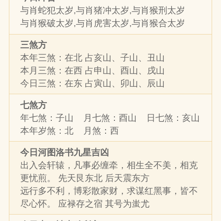
与肖蛇犯太岁,与肖猪冲太岁,与肖猴刑太岁
与肖猴破太岁,与肖虎害太岁,与肖猴合太岁
三煞方
本年三煞：在北 占亥山、子山、丑山
本月三煞：在西 占申山、酉山、戌山
今日三煞：在东 占寅山、卯山、辰山
七煞方
年七煞：子山 月七煞：酉山 日七煞：亥山
本年岁煞：北 月煞：西
今日河图洛书九星吉凶
出入会轩辕，凡事必缠牵，相生全不美，相克
更忧煎。 先天艮东北 后天震东方
远行多不利，博彩散家财，求谋红黑事，皆不
尽心怀。 应禄存之宿 其号为蚩尤