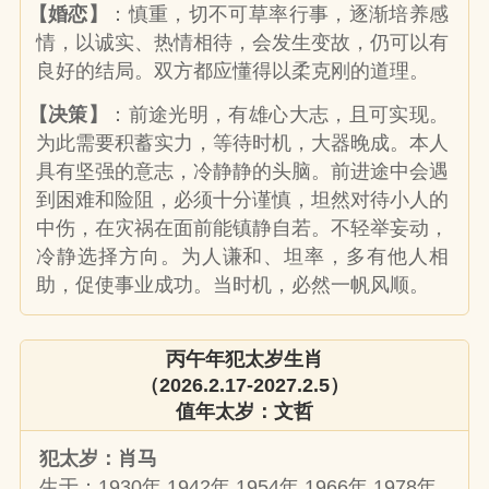
【婚恋】
：慎重，切不可草率行事，逐渐培养感
情，以诚实、热情相待，会发生变故，仍可以有
良好的结局。双方都应懂得以柔克刚的道理。
【决策】
：前途光明，有雄心大志，且可实现。
为此需要积蓄实力，等待时机，大器晚成。本人
具有坚强的意志，冷静静的头脑。前进途中会遇
到困难和险阻，必须十分谨慎，坦然对待小人的
中伤，在灾祸在面前能镇静自若。不轻举妄动，
冷静选择方向。为人谦和、坦率，多有他人相
助，促使事业成功。当时机，必然一帆风顺。
丙午年犯太岁生肖
（2026.2.17-2027.2.5）
值年太岁：⽂哲
犯太岁：肖马
生于：1930年 1942年 1954年 1966年 1978年