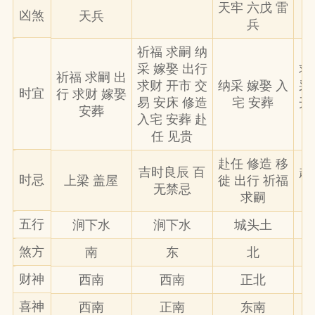
天牢 六戊 雷
凶煞
天兵
兵
祈福 求嗣 纳
采 嫁娶 出行
求
祈福 求嗣 出
求财 开市 交
纳采 嫁娶 入
采
时宜
行 求财 嫁娶
易 安床 修造
宅 安葬
开
安葬
入宅 安葬 赴
任 见贵
赴任 修造 移
吉时良辰 百
赴
时忌
上梁 盖屋
徙 出行 祈福
无禁忌
求嗣
五行
涧下水
涧下水
城头土
煞方
南
东
北
财神
西南
西南
正北
喜神
西南
正南
东南