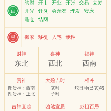
纳财
开市
开业
开张
交易
立券
开光
针灸
会亲友
理发
安床
网
造仓
结网
搬家
移徙
入宅
栽种
财神
喜神
福神
东北
西北
西南
贵神
大殓吉时
相冲
阳贵神：西南
亥时
蛇日冲(己亥)猪
阴贵神：正北
子时
吉神宜趋
凶煞宜忌
彭祖百忌