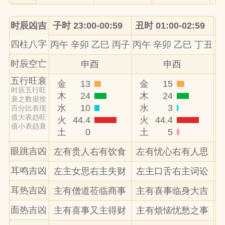
时辰凶吉
子时 23:00-00:59
丑时 01:00-02:59
寅
四柱八字
丙午 辛卯 乙巳 丙子
丙午 辛卯 乙巳 丁丑
丙
时辰空亡
申酉
申酉
五行旺衰
金
13
金
15
时辰五行旺
木
24
木
24
衰之数据按
水
10
水
3
百分比表现
值大表趋旺
火
44.4
火
44.4
值小表趋衰
土
0
土
5
眼跳吉凶
左有贵人右有饮食
左有忧心右有人思
耳鸣吉凶
左主女思右主失财
左主口舌右主词讼
耳热吉凶
主有僧道莅临商事
主有喜事临身大吉
面热吉凶
主有喜事又主得财
主有烦恼忧愁之事