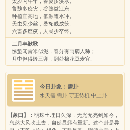
太岁丙午年，春夏多洪水。
鲁魏多疫灾，谷熟益江东。
种植宜高地，低源遭水冲。
天虫见少丝，桑柘贱成笼。
六畜多瘟疫，人民少卒终。
二月丰歉歌
惊蛰闻雷米似泥，春分有雨病人稀；
月中但得缝三卯，到处棉花豆麦宜。
今日卦象：需卦
水天需 需卦 守正待机 中上卦
【象曰】
：明珠土埋日久深，无光无亮到如今，
忽然大风吹土去，自然显露有重新。这个卦是异