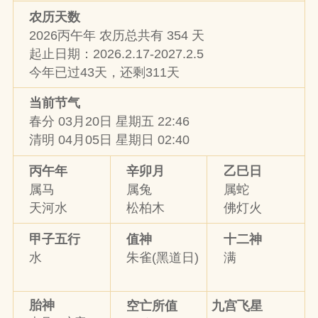
农历天数
2026丙午年 农历总共有 354 天
起止日期：2026.2.17-2027.2.5
今年已过43天，还剩311天
当前节气
春分 03月20日 星期五 22:46
清明 04月05日 星期日 02:40
丙午年
辛卯月
乙巳日
属马
属兔
属蛇
天河水
松柏木
佛灯火
甲子五行
值神
十二神
水
朱雀(黑道日)
满
胎神
九宫飞星
空亡所值